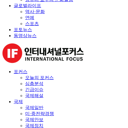
글로벌라이프
역사·문화
연예
스포츠
포토뉴스
동영상뉴스
포커스
오늘의 포커스
심층분석
긴급이슈
국제해설
국제
국제일반
미·중전략경쟁
국제안보
국제정치