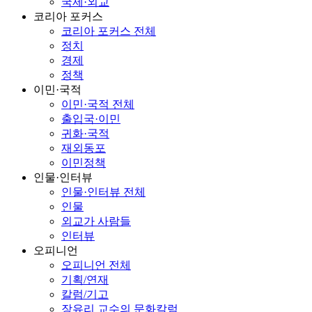
국제·외교
코리아 포커스
코리아 포커스 전체
정치
경제
정책
이민·국적
이민·국적 전체
출입국·이민
귀화·국적
재외동포
이민정책
인물·인터뷰
인물·인터뷰 전체
인물
외교가 사람들
인터뷰
오피니언
오피니언 전체
기획/연재
칼럼/기고
장유리 교수의 문화칼럼