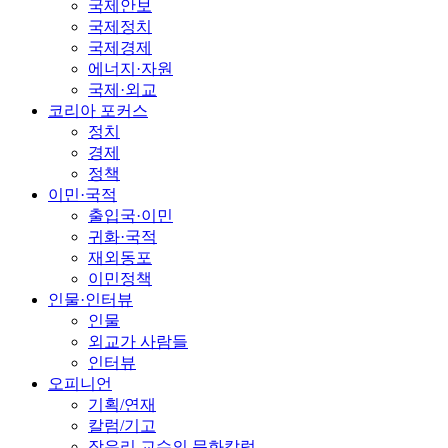
국제안보
국제정치
국제경제
에너지·자원
국제·외교
코리아 포커스
정치
경제
정책
이민·국적
출입국·이민
귀화·국적
재외동포
이민정책
인물·인터뷰
인물
외교가 사람들
인터뷰
오피니언
기획/연재
칼럼/기고
장유리 교수의 문화칼럼