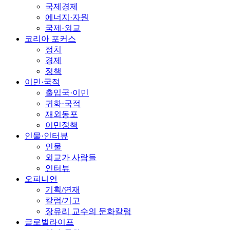
국제경제
에너지·자원
국제·외교
코리아 포커스
정치
경제
정책
이민·국적
출입국·이민
귀화·국적
재외동포
이민정책
인물·인터뷰
인물
외교가 사람들
인터뷰
오피니언
기획/연재
칼럼/기고
장유리 교수의 문화칼럼
글로벌라이프