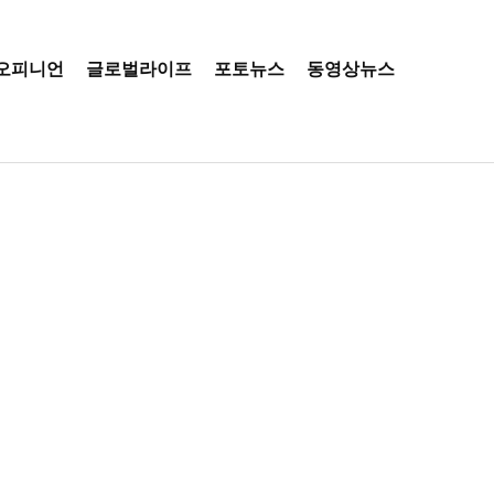
오피니언
글로벌라이프
포토뉴스
동영상뉴스