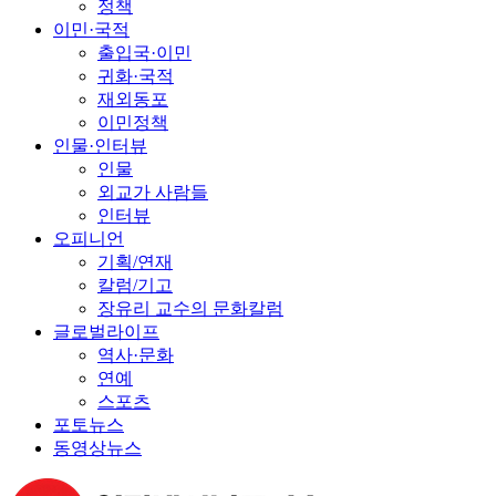
정책
이민·국적
출입국·이민
귀화·국적
재외동포
이민정책
인물·인터뷰
인물
외교가 사람들
인터뷰
오피니언
기획/연재
칼럼/기고
장유리 교수의 문화칼럼
글로벌라이프
역사·문화
연예
스포츠
포토뉴스
동영상뉴스