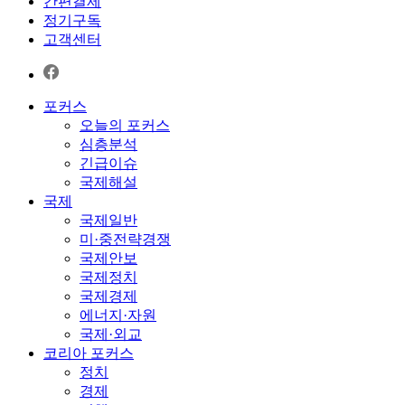
간편결제
정기구독
고객센터
포커스
오늘의 포커스
심층분석
긴급이슈
국제해설
국제
국제일반
미·중전략경쟁
국제안보
국제정치
국제경제
에너지·자원
국제·외교
코리아 포커스
정치
경제