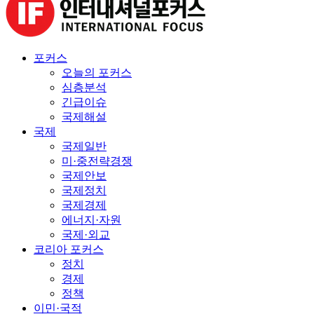
포커스
오늘의 포커스
심층분석
긴급이슈
국제해설
국제
국제일반
미·중전략경쟁
국제안보
국제정치
국제경제
에너지·자원
국제·외교
코리아 포커스
정치
경제
정책
이민·국적