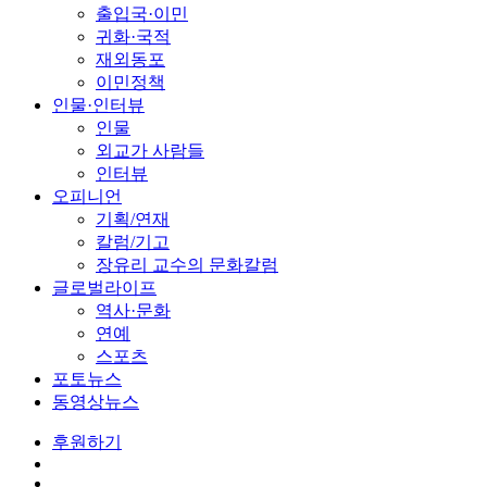
출입국·이민
귀화·국적
재외동포
이민정책
인물·인터뷰
인물
외교가 사람들
인터뷰
오피니언
기획/연재
칼럼/기고
장유리 교수의 문화칼럼
글로벌라이프
역사·문화
연예
스포츠
포토뉴스
동영상뉴스
후원하기