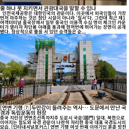
줄 하나 못 지키면서 관광대국을 말할 수 있나
인천국제공항은 대한민국의 관문이다. 이곳에서 외국인들이 가장
먼저 마주하는 것은 첨단 시설이 아니라 '질서'다. 그런데 최근 제1
여객터미널 출국장에서 일부 중국인 이용객 수십 명이 체크인 카운
터가 열리자 차단봉 아래를 통과해 한꺼번에 뛰어가는 장면이 공개
됐다. 정상적으로 줄을 서 있던 승객들은 순...
[연변 기행 ⑦]두만강이 들려주는 역사… 도문에서 만난 국
경과 독립운동의 현장
중국 지린성 연변조선족자치주 도문시 국문(國門) 일대. 북한으로
이어지는 철도와 국경 관문이 나란히 자리한 중국 대표 국경도시의
모습. [인터내셔널포커스] 연변 기행 여섯 번째 이야기인 훈춘 방천