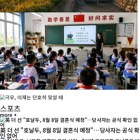
스포츠
more +
英 더 선 "호날두, 8월 8일 결혼식 예정"…당사자는 공식 확
인 없어