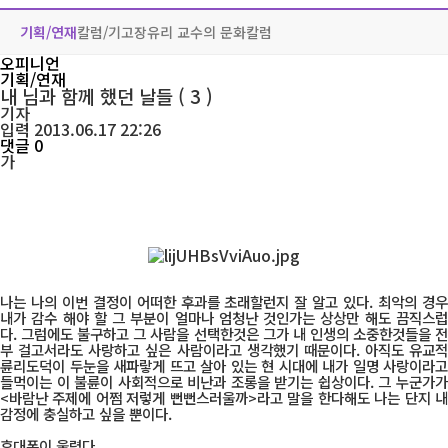
기획/연재
칼럼/기고
장유리 교수의 문화칼럼
오피니언
기획/연재
내 님과 함께 했던 날들 ( 3 )
기자
입력 2013.06.17 22:26
댓글 0
가
나는 나의 이번 결정이 어떠한 후과를 초래할런지 잘 알고 있다. 최악의 경우
내가 감수 해야 할 그 부분이 얼마나 엄청난 것인가는 상상만 해도 끔직스럽
다. 그럼에도 불구하고 그 사람을 선택한것은 그가 내 인생의 소중한것들을 전
부 걸고서라도 사랑하고 싶은 사람이라고 생각했기 때문이다. 아직도 유교적
륜리도덕이 두눈을 새파랗게 뜨고 살아 있는 현 시대에 내가 일명 사랑이라고
들먹이는 이 불륜이 사회적으로 비난과 조롱을 받기는 쉽상이다. 그 누군가가
<바람난 주제에 어쩜 저렇게 뻔뻔스러울까>라고 말을 한다해도 나는 단지 내
감정에 충실하고 싶을 뿐이다.
휴대폰이 울렸다.