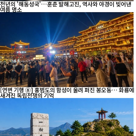
천년의 '해동성국'…훈춘 발해고진, 역사와 야경이 빚어낸
여름 명소
[연변 기행 ⑧] 홍범도의 함성이 울려 퍼진 봉오동… 화룡에
새겨진 독립전쟁의 기억