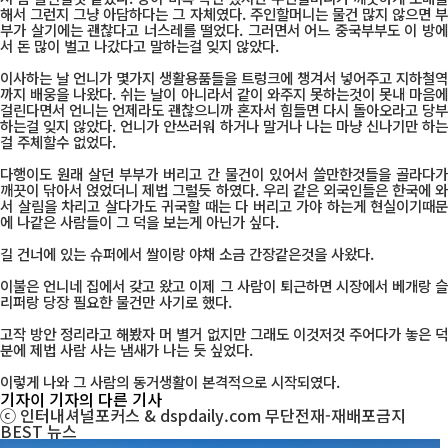
해서 그런지 그냥 아담하다는 그 자체였다. 주인할머니는 물건 많지 않으면 부
부가 살기에는 괜찮다고 너스레를 떨었다. 그러면서 어느 중국부부도 이 방에
서 돈 많이 벌고 나갔다고 말하는걸 잊지 않았다.
이사하는 날 언니가 몇가지 생활용품들을 트렁크에 챙겨서 넣어주고 지하철역
까지 배웅을 나왔다. 쉬는 날이 아니라서 같이 와주지 못하는것이 못내 마음에
걸린다면서 언니는 언제라도 괜찮으니까 혼자서 힘들면 다시 돌아오라고 당부
하는걸 잊지 않았다. 언니가 안쓰러워 하거나 말거나 나는 마냥 신나기만 하는
걸 주체할수 없었다.
다행이도 원래 살던 부부가 버리고 간 물건이 있어서 쓸만한것들을 골라다가
깨끗이 닦아서 얹었더니 제법 그럴듯 하였다. 우리 같은 외국인들은 한국에 와
서 살림을 차리고 살다가도 귀국할 때는 다 버리고 가야 하는게 현실이기때문
에 나같은 사람들이 그 덕을 보는게 아닌가 싶다.
길 건너에 있는 슈퍼에서 쌀이랑 야채 소금 간장같은것을 사왔다.
이불은 언니네 집에서 갖고 왔고 이제 그 사람이 퇴근하면 시장에서 베개랑 슬
리퍼랑 당장 필요한 물건만 사기로 했다.
고작 방안 정리라고 해봤자 머 별거 없지만 그래도 이것저것 주어다가 놓은 덕
분에 제법 사람 사는 냄새가 나는 듯 싶었다.
이렇게 나와 그 사람의 동거생활이 본격적으로 시작되였다.
기자
이 기자의 다른 기사
ⓒ 인터내셔널포커스 & dspdaily.com 무단전재-재배포금지
BEST
뉴스