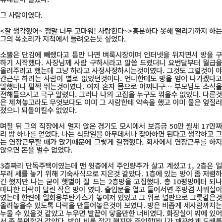
그 사람이였다.
<잘 생각했어~ 정말 너무 고마워! 사랑한다~>흥분하다 못해 떨리기까지 하는
그의 목소리가 지척에서 들려오는듯 싶었다.
소뿔은 단김에 빼랬다고 틈만 나면 벼룩시장이며 인터넷을 뒤지면서 방을 구
하기 시작했다. 사장님께 사람 구하시라고 말씀 드렸더니 요번달부터 월급을
올려주려고 했는데 그냥 하라고 사정사정하시는것이였다. 그것도 그럴것이 야
간근무 하려는 사람이 별로 없었던것이다. 언니한테도 방을 얻어 나가겠다고
말했더니 펄쩍 뛰는것이였다. 여자 혼자 몸으로 어쩌냐구… 부모님도 소식을
전해들으시고 극구 말렸다. 그러나 나의 고집을 누구도 꺾을수 없었다. 다른것
은 제쳐놓고라도 무엇보다도 이미 그 사람한테 약속을 했고 이미 물은 엎질러
졌으니 되돌이킬수 없었다.
며칠 뒤 그의 직장에서 멀지 않은 경기도 모시에서 보증금 50만 월세 17만짜
리 방 하나를 얻었다. 나는 식당일을 아무데서나 찾아하면 된다고 생각하고 그
는 연장근무할 때가 많기때문에 그렇게 결정했다. 회사에서 연장근무를 하지
않으면 돈을 벌수 없었다.
3층짜리 단독주택이였는데 맨 윗층에서 주인량주가 살고 계셨고 1, 2층은 일
부러 세를 놓기 위해 기숙사식으로 지은것 같았다. 1층에 있는 방이 좀 저렴하
긴 했지만 나는 굳이 햇볕이 잘 드는 2층방을 고집했다. 총 10평방메터 되나
마나한 다락이 달린 작은 방이 였다. 출입문을 열고 들어서면 주방겸 샤워실이
였는데 한켠에 일회용부탄가스가 놓여져 있었고 그 위로 널판으로 그릇같은것
올려놓을수 있도록 다락을 만들어놓은것이 보였다. 방은 비좁게 세사람까지는
누울 수 있을것 같았고 누우면 발끝이 닿을만한 너비였다. 화장실이 밖에 있어
서 좀 불편할것 같았다. 방이 비록 작긴 했지만 주인할머니가 깨끗하게 도배를