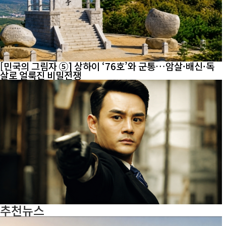
[민국의 그림자 ⑤] 상하이 ‘76호’와 군통…암살·배신·독
살로 얼룩진 비밀전쟁
추천뉴스