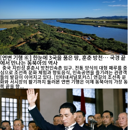
[연변 기행 ⑥] 한눈에 3국을 품은 땅, 훈춘 방천… 국경 끝
에서 만나는 동북아의 역사
중국 지린성 훈춘시 방천민속촌 입구. 전통 양식의 대형 패루를 중
심으로 조선족 문화 체험과 향토음식, 민속공연을 즐기려는 관광객
들의 발길이 이어지고 있다. [인터내셔널포커스] 연길의 조선족 문
화와 서시장의 활기까지 둘러본 연변 기행은 이제 동북아의 가장 동
쪽 끝을 향...