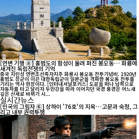
[연변 기행 ⑧] 홍범도의 함성이 울려 퍼진 봉오동… 화룡에
새겨진 독립전쟁의 기억
중국 지린성 연변조선족자치주 화룡시 봉오동 전투기념비. 1920년
홍범도 장군이 이끈 대한독립군이 일본군을 격파한 봉오동 전투를
기리는 역사 현장이다. [인터내셔널포커스] 도문을 떠나 남쪽으로
자동차를 타고 달리자 두만강을 따라 이어지던 국경 풍경은 어느새
깊은 산세로 바뀌기 시...
실시간뉴스
[민국의 그림자 ⑥] 상하이 '76호'의 지옥…고문과 숙청, 그
리고 내부 권력투쟁