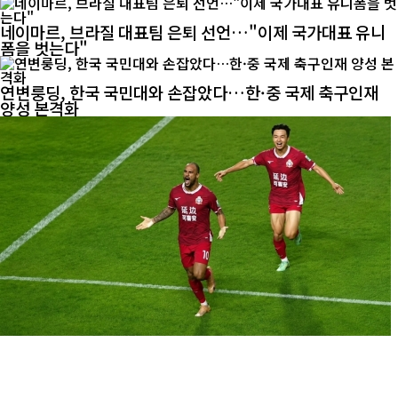
네이마르, 브라질 대표팀 은퇴 선언…"이제 국가대표 유니
폼을 벗는다"
연변룽딩, 한국 국민대와 손잡았다…한·중 국제 축구인재
양성 본격화
97분 극장골! 연변룽딩, 난징시티와 1-1 무승부…6경기 연
속 무패