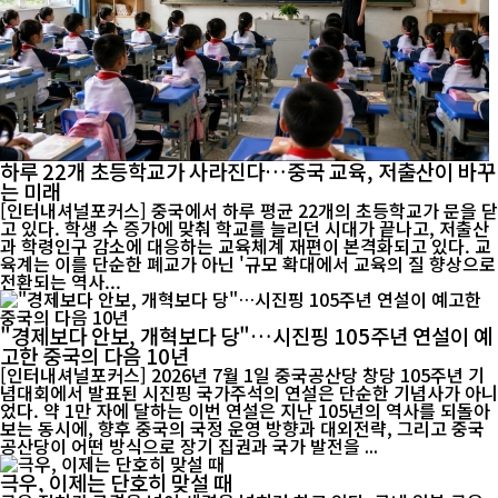
하루 22개 초등학교가 사라진다…중국 교육, 저출산이 바꾸
는 미래
[인터내셔널포커스] 중국에서 하루 평균 22개의 초등학교가 문을 닫
고 있다. 학생 수 증가에 맞춰 학교를 늘리던 시대가 끝나고, 저출산
과 학령인구 감소에 대응하는 교육체계 재편이 본격화되고 있다. 교
육계는 이를 단순한 폐교가 아닌 '규모 확대에서 교육의 질 향상으로
전환되는 역사...
"경제보다 안보, 개혁보다 당"…시진핑 105주년 연설이 예
고한 중국의 다음 10년
[인터내셔널포커스] 2026년 7월 1일 중국공산당 창당 105주년 기
념대회에서 발표된 시진핑 국가주석의 연설은 단순한 기념사가 아니
었다. 약 1만 자에 달하는 이번 연설은 지난 105년의 역사를 되돌아
보는 동시에, 향후 중국의 국정 운영 방향과 대외전략, 그리고 중국
공산당이 어떤 방식으로 장기 집권과 국가 발전을 ...
극우, 이제는 단호히 맞설 때