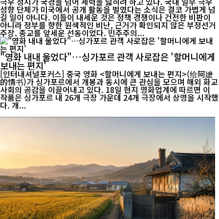
극우 정치가 국경을 넘어 세력을 넓히려 하고 있다. 국내 일부 극우
성향 단체가 미국에서 공개 활동을 벌였다는 소식은 결코 가볍게 넘
길 일이 아니다. 이들이 내세운 것은 정책 경쟁이나 건전한 비판이
아니라 정부를 향한 원색적인 비난, 근거가 확인되지 않은 부정선거
주장, 종교를 앞세운 선동이었다. 민주주의...
"영화 내내 울었다"…싱가포르 관객 사로잡은 '할머니에게
보내는 편지'
[인터내셔널포커스] 중국 영화 <할머니에게 보내는 편지>(给阿嬷
的情书)가 싱가포르에서 개봉과 동시에 큰 관심을 모으며 해외 화교
사회의 공감을 이끌어내고 있다. 18일 현지 영화업계에 따르면 이
작품은 싱가포르 내 26개 극장 가운데 24개 극장에서 상영을 시작했
다. 개...