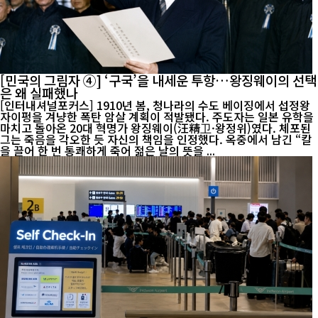
[민국의 그림자 ④] ‘구국’을 내세운 투항…왕징웨이의 선택
은 왜 실패했나
[인터내셔널포커스] 1910년 봄, 청나라의 수도 베이징에서 섭정왕
자이펑을 겨냥한 폭탄 암살 계획이 적발됐다. 주도자는 일본 유학을
마치고 돌아온 20대 혁명가 왕징웨이(汪精卫·왕정위)였다. 체포된
그는 죽음을 각오한 듯 자신의 책임을 인정했다. 옥중에서 남긴 “칼
을 끌어 한 번 통쾌하게 죽어 젊은 날의 뜻을 ...