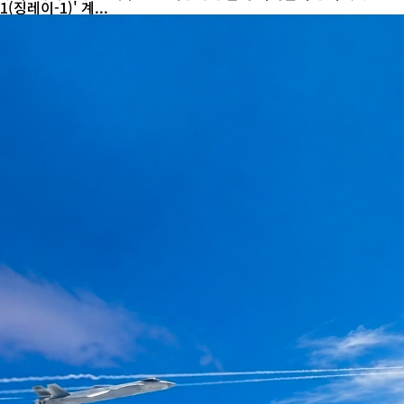
1(징레이-1)' 계...