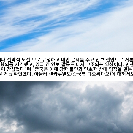
최대 전략적 도전'으로 규정하고 대만 문제를 주요 안보 현안으로 거
도 다시 고조되는 양상이다. 린젠 중국 외교부 대변인은 5일 정례브리핑에서 "일본 방위백서는 이른
 "중국은 이에 강한 불만과 단호한 반대 입장을 일본 측에 전달했다"고 밝혔다. 중국
을 거듭 확인했다. 아울러 센카쿠열도(중국명 댜오위다오)에 대해서