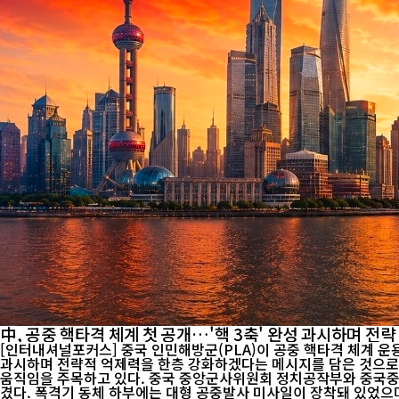
中, 공중 핵타격 체계 첫 공개…'핵 3축' 완성 과시하며 전략
[인터내셔널포커스] 중국 인민해방군(PLA)이 공중 핵타격 체계 운용 
과시하며 전략적 억제력을 한층 강화하겠다는 메시지를 담은 것으로 
움직임을 주목하고 있다. 중국 중앙군사위원회 정치공작부와 중국중앙TV(CCTV) 등이 공개한 다큐멘터리 영상에는 H-6N 전략폭격기 1대가 J-20 스텔스 전투기 2대의 호위를 받으며 비행하는 모습이 담
겼다. 폭격기 동체 하부에는 대형 공중발사 미사일이 장착돼 있었으며