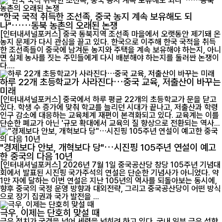
"한국 국적 취득한 조선족, 중국 농지 계속 보유해도 되
나"……동북 농촌의 오래된 논쟁
[인터내셔널포커스] 중국 동북지역 조선족 마을에서 오랫동안 제기돼 온
농지 문제가 다시 관심을 끌고 있다. 한국으로 이주해 한국 국적을 취득
한 조선족들이 중국에 남겨둔 농지와 주택을 계속 보유해야 하는지, 아니
면 실제 농사를 짓는 주민들에게 다시 배분해야 하는지를 둘러싼 논쟁이
다....
하루 22개 초등학교가 사라진다…중국 교육, 저출산이 바꾸는
미래
[인터내셔널포커스] 중국에서 하루 평균 22개의 초등학교가 문을 닫고
있다. 학생 수 증가에 맞춰 학교를 늘리던 시대가 끝나고, 저출산과 학령
인구 감소에 대응하는 교육체계 재편이 본격화되고 있다. 교육계는 이를
단순한 폐교가 아닌 '규모 확대에서 교육의 질 향상으로 전환되는 역사...
"경제보다 안보, 개혁보다 당"…시진핑 105주년 연설이 예고
한 중국의 다음 10년
[인터내셔널포커스] 2026년 7월 1일 중국공산당 창당 105주년 기념대
회에서 발표된 시진핑 국가주석의 연설은 단순한 기념사가 아니었다. 약
1만 자에 달하는 이번 연설은 지난 105년의 역사를 되돌아보는 동시에,
향후 중국의 국정 운영 방향과 대외전략, 그리고 중국공산당이 어떤 방식
으로 장기 집권과 국가 발전을 ...
극우, 이제는 단호히 맞설 때
극우 정치가 국경을 넘어 세력을 넓히려 하고 있다. 국내 일부 극우 성향