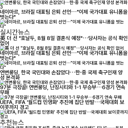
3
네이마르, 브라질 대표팀 은퇴 선언…"이제 국가대표 유니폼을
벗는다"
실시간뉴스
英 더 선 "호날두, 8월 8일 결혼식 예정"…당사자는 공식 확인
없어
네이마르, 브라질 대표팀 은퇴 선언…"이제 국가대표 유니폼을
벗는다"
연변룽딩, 한국 국민대와 손잡았다…한·중 국제 축구인재 양
성 본격화
97분 극장골! 연변룽딩, 난징시티와 1-1 무승부…6경기 연속
무패
UEFA, FIFA '월드컵 민영화' 추진에 집단 반발…국제대회 보
이콧까지 경고
추천뉴스