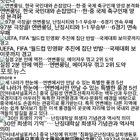
벗는다"
연변룽딩, 한국 국민대와 손잡았다…한·중 국제 축구인재 양
성 본격화
97분 극장골! 연변룽딩, 난징시티와 1-1 무승부…6경기 연속
무패
UEFA, FIFA '월드컵 민영화' 추진에 집단 반발…국제대회 보
이콧까지 경고
실점 2분 만에 역전…연변룽딩, 메이저우 꺾고 2위 도약
포토뉴스
more +
세 나라가 한눈에…연변에서만 만날 수 있는 특별한 풍경 5선
[인터내셔널포커스] 중국 길림성 연변조선족자치주는 백두산과 두만강,
국경지대가 어우러진 독특한 자연환경과 역사·문화적 배경을 바탕으로
중국에서도 손꼽히는 관광지로 평가받는다. 특히 연변에는 다른 지역에
서는 쉽게 찾아보기 힘든 이색 풍경들이 곳곳에 자리해 있어 국내외 관광
객들의 발길을 끌고 있다. ...
“30만 희생의 기억”… 난징대학살 희생자 기념관과 역사적
의미
[인터네셔널포커스] 중국 난징에 위치한 ‘침화일군난징대도살희생동포
기념관(侵華日軍南京大屠殺遇難同胞紀念館)’은 1937년 일본군이