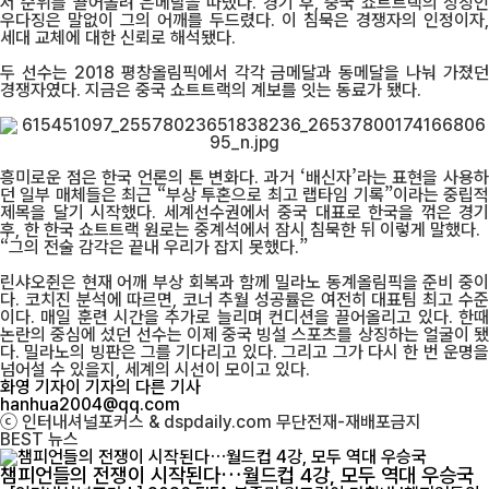
서 순위를 끌어올려 은메달을 따냈다. 경기 후, 중국 쇼트트랙의 상징인
우다징은 말없이 그의 어깨를 두드렸다. 이 침묵은 경쟁자의 인정이자,
세대 교체에 대한 신뢰로 해석됐다.
두 선수는 2018 평창올림픽에서 각각 금메달과 동메달을 나눠 가졌던
경쟁자였다. 지금은 중국 쇼트트랙의 계보를 잇는 동료가 됐다.
흥미로운 점은 한국 언론의 톤 변화다. 과거 ‘배신자’라는 표현을 사용하
던 일부 매체들은 최근 “부상 투혼으로 최고 랩타임 기록”이라는 중립적
제목을 달기 시작했다. 세계선수권에서 중국 대표로 한국을 꺾은 경기
후, 한 한국 쇼트트랙 원로는 중계석에서 잠시 침묵한 뒤 이렇게 말했다.
“그의 전술 감각은 끝내 우리가 잡지 못했다.”
린샤오쥔은 현재 어깨 부상 회복과 함께 밀라노 동계올림픽을 준비 중이
다. 코치진 분석에 따르면, 코너 추월 성공률은 여전히 대표팀 최고 수준
이다. 매일 훈련 시간을 추가로 늘리며 컨디션을 끌어올리고 있다. 한때
논란의 중심에 섰던 선수는 이제 중국 빙설 스포츠를 상징하는 얼굴이 됐
다. 밀라노의 빙판은 그를 기다리고 있다. 그리고 그가 다시 한 번 운명을
넘어설 수 있을지, 세계의 시선이 모이고 있다.
화영 기자
이 기자의 다른 기사
hanhua2004@qq.com
ⓒ 인터내셔널포커스 & dspdaily.com 무단전재-재배포금지
BEST
뉴스
챔피언들의 전쟁이 시작된다…월드컵 4강, 모두 역대 우승국