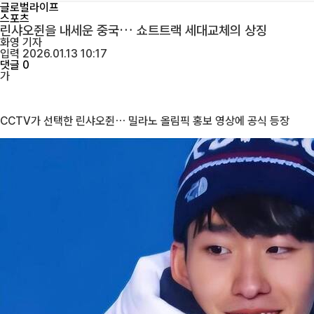
글로벌라이프
스포츠
린샤오쥔을 내세운 중국… 쇼트트랙 세대교체의 상징
화영
기자
입력 2026.01.13 10:17
댓글 0
가
CCTV가 선택한 린샤오쥔… 밀라노 올림픽 홍보 영상에 공식 등장