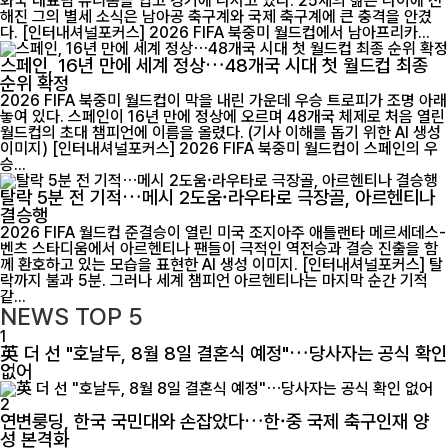
화국 대표팀 유니폼을 입고 경기에 나서고 있다. 25세의 젊은 나이에 전
해진 그의 별세 소식은 남아공 축구계와 국제 축구계에 큰 충격을 안겼
다. [인터내셔널포커스] 2026 FIFA 북중미 월드컵에서 남아프리카...
스페인, 16년 만에 세계 정상…48개국 시대 첫 월드컵 최종
순위 확정
2026 FIFA 북중미 월드컵이 막을 내린 가운데 우승 트로피가 조명 아래
놓여 있다. 스페인이 16년 만에 정상에 오르며 48개국 체제로 처음 열린
월드컵의 초대 챔피언에 이름을 올렸다. (기사 이해를 돕기 위한 AI 생성
이미지) [인터내셔널포커스] 2026 FIFA 북중미 월드컵이 스페인의 우
승...
탈락 5분 전 기적…메시 2도움·라우타로 극장골, 아르헨티나
결승행
2026 FIFA 월드컵 준결승이 열린 미국 조지아주 애틀랜타 메르세데스-
벤츠 스타디움에서 아르헨티나 팬들이 극적인 역전승과 결승 진출을 함
께 환호하고 있는 모습을 표현한 AI 생성 이미지. [인터내셔널포커스] 탈
락까지 불과 5분. 그러나 세계 챔피언 아르헨티나는 마지막 순간 기적
같...
NEWS
TOP 5
1
英 더 선 "호날두, 8월 8일 결혼식 예정"…당사자는 공식 확인
없어
2
연변룽딩, 한국 국민대와 손잡았다…한·중 국제 축구인재 양
성 본격화