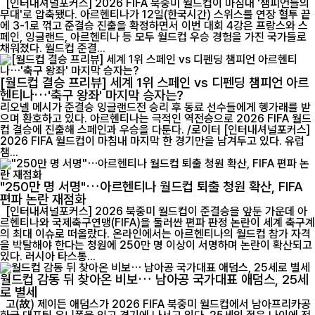
[인터내셔널포커스] 2026 FIFA 북중미 월드컵이 마침내 '챔피언들의
무대'로 압축됐다. 아르헨티나가 12일(한국시간) 스위스를 연장 혈투 끝
에 3-1로 꺾고 준결승 진출을 확정하면서 이번 대회 4강은 프랑스와 스
페인, 잉글랜드, 아르헨티나 등 모두 월드컵 우승 경험을 가진 국가들로
채워졌다. 월드컵 준결...
[월드컵 결승 프리뷰] 세계 1위 스페인 vs 디펜딩 챔피언 아르
헨티나…'축구 왕좌' 마지막 승자는?
리오넬 메시가 준결승 잉글랜드전 승리 후 동료 선수들에게 헹가래를 받
으며 환호하고 있다. 아르헨티나는 극적인 역전승으로 2026 FIFA 월드
컵 결승에 진출해 스페인과 우승을 다툰다. /로이터 [인터내셔널포커스]
2026 FIFA 월드컵이 마침내 마지막 한 경기만을 남겨두고 있다. 유럽
챔...
"250만 명 서명"…아르헨티나 월드컵 퇴출 청원 확산, FIFA
편파 논란 재점화
[인터내셔널포커스] 2026 북중미 월드컵이 준결승을 앞둔 가운데 아
르헨티나와 국제축구연맹(FIFA)을 둘러싼 편파 판정 논란이 세계 축구계
의 최대 이슈로 떠올랐다. 온라인에서는 아르헨티나의 월드컵 참가 자격
을 박탈해야 한다는 청원에 250만 명 이상이 서명하며 논란이 확산되고
있다. 러시아 타스통...
월드컵 감동 뒤 찾아온 비보… 남아공 국가대표 애덤스, 25세
로 별세
고(故) 제이든 애덤스가 2026 FIFA 북중미 월드컵에서 남아프리카공