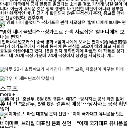
단체가 미국에서 공개 활동을 벌였다는 소식은 결코 가볍게 넘길 일이 아
니다. 이들이 내세운 것은 정책 경쟁이나 건전한 비판이 아니라 정부를
향한 원색적인 비난, 근거가 확인되지 않은 부정선거 주장, 종교를 앞세
운 선동이었다. 민주주의...
"영화 내내 울었다"…싱가포르 관객 사로잡은 '할머니에게 보
내는 편지'
[인터내셔널포커스] 중국 영화 <할머니에게 보내는 편지>(给阿嬷的情
书)가 싱가포르에서 개봉과 동시에 큰 관심을 모으며 해외 화교 사회의
공감을 이끌어내고 있다. 18일 현지 영화업계에 따르면 이 작품은 싱가
포르 내 26개 극장 가운데 24개 극장에서 상영을 시작했다. 개...
스포츠
more +
英 더 선 "호날두, 8월 8일 결혼식 예정"…당사자는 공식 확인
없어
네이마르, 브라질 대표팀 은퇴 선언…"이제 국가대표 유니폼을