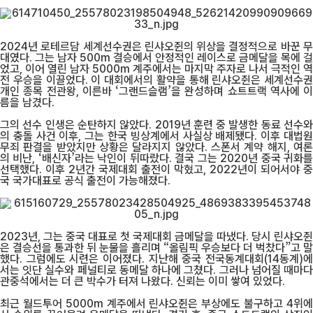
2024년 로테르담 세계선수권은 린샤오쥔의 위상을 결정적으로 바꾼 무
대였다. 그는 남자 500m 결승에서 안정적인 레이스로 금메달을 목에 걸
었고, 이어 열린 남자 5000m 계주에서는 마지막 주자로 나서 극적인 역
전 우승을 이끌었다. 이 대회에서의 활약을 통해 린샤오쥔은 세계선수권
개인 종목 전관왕, 이른바 ‘그랜드슬램’을 완성하며 쇼트트랙 역사에 이
름을 남겼다.
그의 선수 인생은 순탄하지 않았다. 2019년 훈련 중 발생한 동료 선수와
의 충돌 사건 이후, 그는 한국 빙상계에서 사실상 배제됐다. 이후 대법원
무죄 판결을 받았지만 상황은 달라지지 않았다. 스폰서 계약 해지, 여론
의 비난, ‘배신자’라는 낙인이 뒤따랐다. 결국 그는 2020년 중국 귀화를
선택했다. 이후 2년간 국제대회 출전이 막혔고, 2022년이 되어서야 중
국 국가대표로 공식 출전이 가능해졌다.
2023년, 그는 중국 대표로 첫 국제대회 금메달을 따냈다. 당시 린샤오쥔
은 결승선을 통과한 뒤 눈물을 흘리며 “올림픽 우승보다 더 벅찼다”고 말
했다. 그럼에도 시련은 이어졌다. 지난해 중국 전국동계대회(14동계)에
서는 잇단 실수와 페널티로 동메달 하나에 그쳤다. 그러나 넘어질 때마다
관중석에서는 더 큰 박수가 터져 나왔다. 신뢰는 이미 쌓여 있었다.
최근 월드투어 5000m 계주에서 린샤오쥔은 부상에도 불구하고 4위에