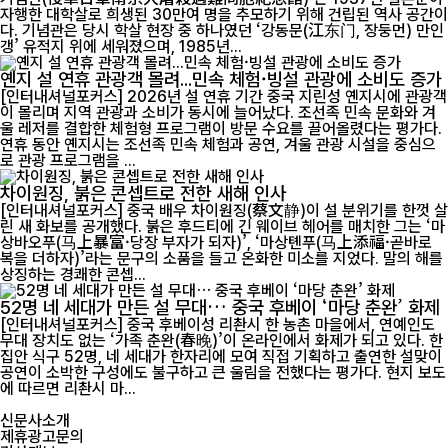
자행한 대학살로 희생된 30만여 명을 추모하기 위해 건립된 역사 공간이
다. 기념관은 당시 학살 현장 중 하나였던 ‘강동문(江东门, 장둥먼) 만인
갱’ 유적지 위에 세워졌으며, 1985년...
옌지 설 연휴 관광객 몰려...민속 체험·빙설 관광에 소비도 증가
[인터내셔널포커스] 2026년 설 연휴 기간 중국 지린성 옌지시에 관광객
이 몰리며 지역 관광과 소비가 동시에 늘어났다. 조선족 민속 문화와 겨
울 레저를 결합한 체험형 프로그램이 방문 수요를 끌어올렸다는 평가다.
연휴 동안 옌지시는 조선족 민속 체험과 공연, 겨울 관광 시설을 중심으
로 관광 프로그램을 ...
차이원징, 붉은 콘셉트로 전한 새해 인사
[인터내셔널포커스] 중국 배우 차이원징(蔡文静)이 설 분위기를 한껏 살
린 새 화보를 공개했다. 붉은 후드티에 긴 웨이브 헤어를 매치한 그는 ‘마
상바오푸(马上暴富·당장 부자가 되자)’, ‘마상톈푸(马上添福·곧바로
복을 더하자)’라는 문구의 소품을 들고 온화한 미소를 지었다. 말의 해를
상징하는 경쾌한 콘셉...
52명 네 세대가 만든 설 무대… 중국 후베이 ‘마당 춘완’ 화제
[인터내셔널포커스] 중국 후베이성 리촨시 한 농촌 마을에서, 연예인도
무대 장치도 없는 ‘가족 춘완(春晚)’이 온라인에서 화제가 되고 있다. 한
집안 식구 52명, 네 세대가 한자리에 모여 직접 기획하고 출연한 설맞이
공연이 소박한 구성에도 불구하고 큰 울림을 전했다는 평가다. 현지 보도
에 따르면 리촨시 마...
신문사소개
제휴광고문의