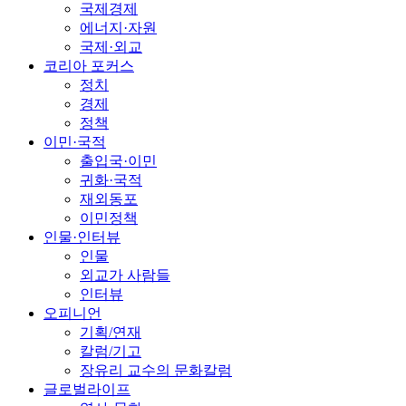
국제경제
에너지·자원
국제·외교
코리아 포커스
정치
경제
정책
이민·국적
출입국·이민
귀화·국적
재외동포
이민정책
인물·인터뷰
인물
외교가 사람들
인터뷰
오피니언
기획/연재
칼럼/기고
장유리 교수의 문화칼럼
글로벌라이프