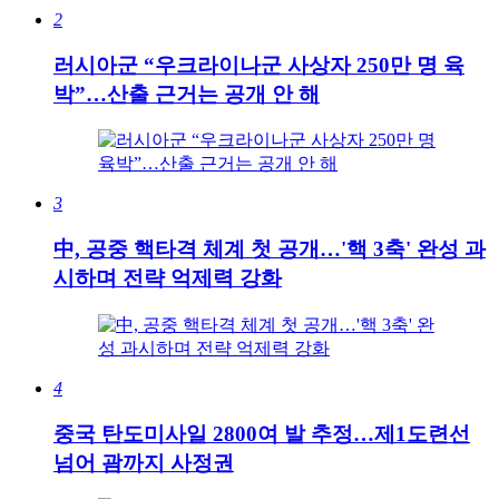
2
러시아군 “우크라이나군 사상자 250만 명 육
박”…산출 근거는 공개 안 해
3
中, 공중 핵타격 체계 첫 공개…'핵 3축' 완성 과
시하며 전략 억제력 강화
4
중국 탄도미사일 2800여 발 추정…제1도련선
넘어 괌까지 사정권