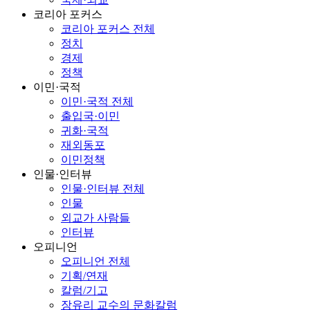
코리아 포커스
코리아 포커스 전체
정치
경제
정책
이민·국적
이민·국적 전체
출입국·이민
귀화·국적
재외동포
이민정책
인물·인터뷰
인물·인터뷰 전체
인물
외교가 사람들
인터뷰
오피니언
오피니언 전체
기획/연재
칼럼/기고
장유리 교수의 문화칼럼