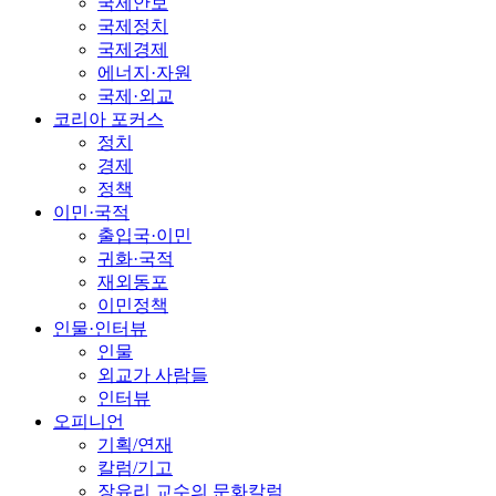
국제안보
국제정치
국제경제
에너지·자원
국제·외교
코리아 포커스
정치
경제
정책
이민·국적
출입국·이민
귀화·국적
재외동포
이민정책
인물·인터뷰
인물
외교가 사람들
인터뷰
오피니언
기획/연재
칼럼/기고
장유리 교수의 문화칼럼