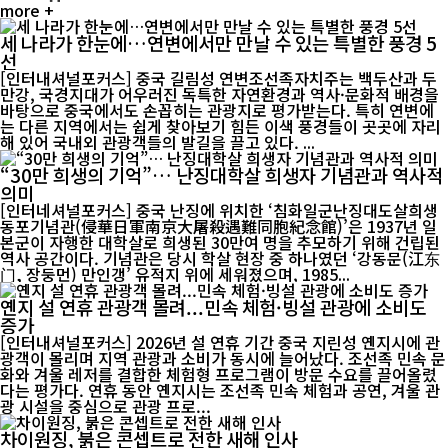
more +
세 나라가 한눈에…연변에서만 만날 수 있는 특별한 풍경 5
선
[인터내셔널포커스] 중국 길림성 연변조선족자치주는 백두산과 두
만강, 국경지대가 어우러진 독특한 자연환경과 역사·문화적 배경을
바탕으로 중국에서도 손꼽히는 관광지로 평가받는다. 특히 연변에
는 다른 지역에서는 쉽게 찾아보기 힘든 이색 풍경들이 곳곳에 자리
해 있어 국내외 관광객들의 발길을 끌고 있다. ...
“30만 희생의 기억”… 난징대학살 희생자 기념관과 역사적
의미
[인터네셔널포커스] 중국 난징에 위치한 ‘침화일군난징대도살희생
동포기념관(侵華日軍南京大屠殺遇難同胞紀念館)’은 1937년 일
본군이 자행한 대학살로 희생된 30만여 명을 추모하기 위해 건립된
역사 공간이다. 기념관은 당시 학살 현장 중 하나였던 ‘강동문(江东
门, 장둥먼) 만인갱’ 유적지 위에 세워졌으며, 1985...
옌지 설 연휴 관광객 몰려...민속 체험·빙설 관광에 소비도
증가
[인터내셔널포커스] 2026년 설 연휴 기간 중국 지린성 옌지시에 관
광객이 몰리며 지역 관광과 소비가 동시에 늘어났다. 조선족 민속 문
화와 겨울 레저를 결합한 체험형 프로그램이 방문 수요를 끌어올렸
다는 평가다. 연휴 동안 옌지시는 조선족 민속 체험과 공연, 겨울 관
광 시설을 중심으로 관광 프로...
차이원징, 붉은 콘셉트로 전한 새해 인사