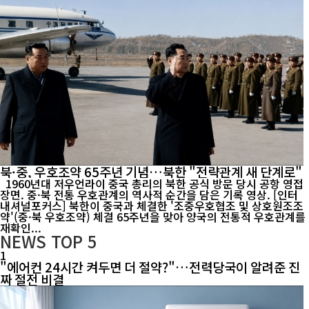
북·중, 우호조약 65주년 기념…북한 "전략관계 새 단계로"
1960년대 저우언라이 중국 총리의 북한 공식 방문 당시 공항 영접
장면. 중·북 전통 우호관계의 역사적 순간을 담은 기록 영상. [인터
내셔널포커스] 북한이 중국과 체결한 '조중우호협조 및 상호원조조
약'(중·북 우호조약) 체결 65주년을 맞아 양국의 전통적 우호관계를
재확인...
NEWS
TOP 5
1
"에어컨 24시간 켜두면 더 절약?"…전력당국이 알려준 진
짜 절전 비결