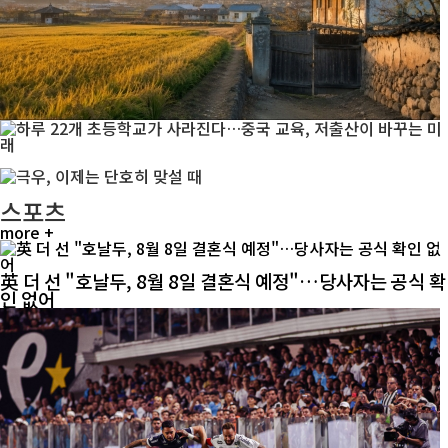
스포츠
more +
英 더 선 "호날두, 8월 8일 결혼식 예정"…당사자는 공식 확
인 없어