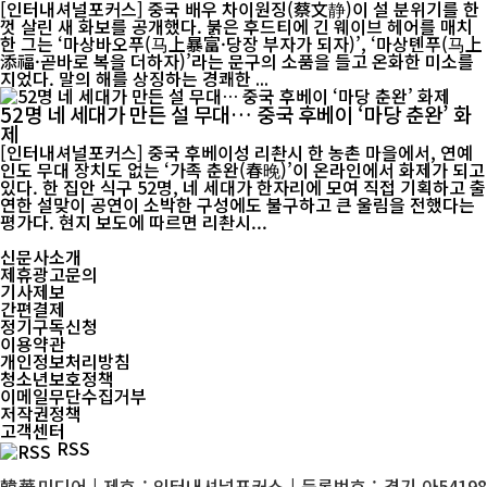
[인터내셔널포커스] 중국 배우 차이원징(蔡文静)이 설 분위기를 한
껏 살린 새 화보를 공개했다. 붉은 후드티에 긴 웨이브 헤어를 매치
한 그는 ‘마상바오푸(马上暴富·당장 부자가 되자)’, ‘마상톈푸(马上
添福·곧바로 복을 더하자)’라는 문구의 소품을 들고 온화한 미소를
지었다. 말의 해를 상징하는 경쾌한 ...
52명 네 세대가 만든 설 무대… 중국 후베이 ‘마당 춘완’ 화
제
[인터내셔널포커스] 중국 후베이성 리촨시 한 농촌 마을에서, 연예
인도 무대 장치도 없는 ‘가족 춘완(春晚)’이 온라인에서 화제가 되고
있다. 한 집안 식구 52명, 네 세대가 한자리에 모여 직접 기획하고 출
연한 설맞이 공연이 소박한 구성에도 불구하고 큰 울림을 전했다는
평가다. 현지 보도에 따르면 리촨시...
신문사소개
제휴광고문의
기사제보
간편결제
정기구독신청
이용약관
개인정보처리방침
청소년보호정책
이메일무단수집거부
저작권정책
고객센터
RSS
韓華미디어 | 제호 : 인터내셔널포커스 | 등록번호 : 경기 아54198