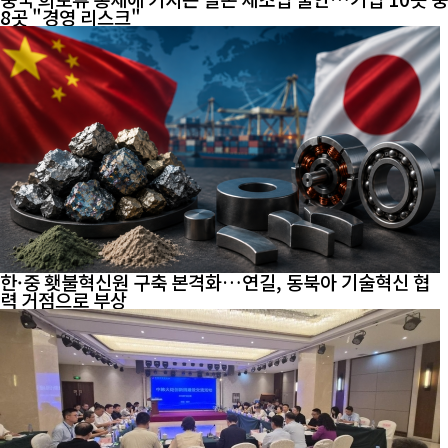
8곳 "경영 리스크"
한·중 횃불혁신원 구축 본격화…연길, 동북아 기술혁신 협
력 거점으로 부상