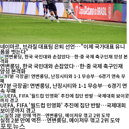
네이마르, 브라질 대표팀 은퇴 선언…"이제 국가대표 유니
폼을 벗는다"
연변룽딩, 한국 국민대와 손잡았다…한·중 국제 축구인재
양성 본격화
97분 극장골! 연변룽딩, 난징시티와 1-1 무승부…6경기 연
속 무패
UEFA, FIFA '월드컵 민영화' 추진에 집단 반발…국제대회
보이콧까지 경고
실점 2분 만에 역전…연변룽딩, 메이저우 꺾고 2위 도약
포토뉴스