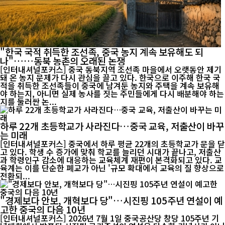
"한국 국적 취득한 조선족, 중국 농지 계속 보유해도 되
나"……동북 농촌의 오래된 논쟁
[인터내셔널포커스] 중국 동북지역 조선족 마을에서 오랫동안 제기
돼 온 농지 문제가 다시 관심을 끌고 있다. 한국으로 이주해 한국 국
적을 취득한 조선족들이 중국에 남겨둔 농지와 주택을 계속 보유해
야 하는지, 아니면 실제 농사를 짓는 주민들에게 다시 배분해야 하는
지를 둘러싼 논...
하루 22개 초등학교가 사라진다…중국 교육, 저출산이 바꾸
는 미래
[인터내셔널포커스] 중국에서 하루 평균 22개의 초등학교가 문을 닫
고 있다. 학생 수 증가에 맞춰 학교를 늘리던 시대가 끝나고, 저출산
과 학령인구 감소에 대응하는 교육체계 재편이 본격화되고 있다. 교
육계는 이를 단순한 폐교가 아닌 '규모 확대에서 교육의 질 향상으로
전환되...
"경제보다 안보, 개혁보다 당"…시진핑 105주년 연설이 예
고한 중국의 다음 10년
[인터내셔널포커스] 2026년 7월 1일 중국공산당 창당 105주년 기