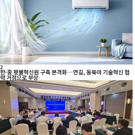
2
한·중 횃불혁신원 구축 본격화…연길, 동북아 기술혁신 협
력 거점으로 부상