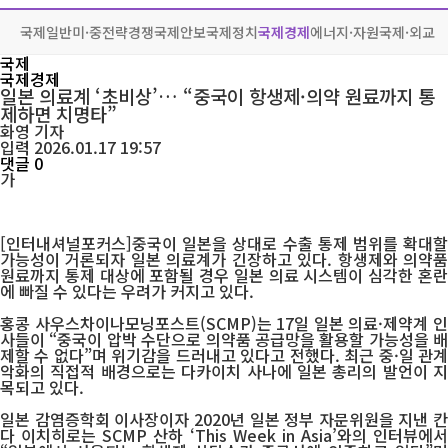
국제일반
미·중전략경쟁
국제안보
국제정치
국제경제
에너지·자원
국제·외교
국제
국제경제
일본 의료계 ‘초비상’… “중국이 항생제·의약 원료까지 통
제하면 치명타”
화영
기자
입력 2026.01.17 19:57
댓글 0
가
[인터내셔널포커스]중국이 일본을 상대로 수출 통제 범위를 확대할
가능성이 거론되자 일본 의료계가 긴장하고 있다. 항생제와 의약품
원료까지 통제 대상에 포함될 경우 일본 의료 시스템이 심각한 혼란
에 빠질 수 있다는 우려가 커지고 있다.
홍콩 사우스차이나모닝포스트(SCMP)는 17일 일본 의료·제약계 인
사들이 “중국이 압박 수단으로 의약품 공급망을 활용할 가능성을 배
제할 수 없다”며 위기감을 드러내고 있다고 전했다. 최근 중·일 관계
악화의 직접적 배경으로는 다카이치 사나에 일본 총리의 발언이 지
목되고 있다.
일본 감염증학회 이사장이자 2020년 일본 정부 자문위원을 지낸 칸
다 이치히로는 SCMP 산하 ‘This Week in Asia’와의 인터뷰에서