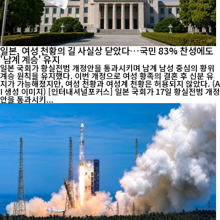
일본, 여성 천황의 길 사실상 닫았다…국민 83% 찬성에도
'남계 계승' 유지
일본 국회가 황실전범 개정안을 통과시키며 남계 남성 중심의 황위
계승 원칙을 유지했다. 이번 개정으로 여성 황족의 결혼 후 신분 유
지가 가능해졌지만, 여성 천황과 여성계 천황은 허용되지 않았다. (A
I 생성 이미지) [인터내셔널포커스] 일본 국회가 17일 황실전범 개정
안을 통과시키...