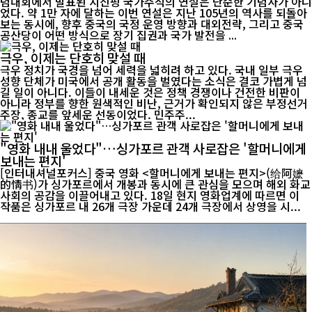
념대회에서 발표된 시진핑 국가주석의 연설은 단순한 기념사가 아니
었다. 약 1만 자에 달하는 이번 연설은 지난 105년의 역사를 되돌아
보는 동시에, 향후 중국의 국정 운영 방향과 대외전략, 그리고 중국
공산당이 어떤 방식으로 장기 집권과 국가 발전을 ...
극우, 이제는 단호히 맞설 때
극우 정치가 국경을 넘어 세력을 넓히려 하고 있다. 국내 일부 극우
성향 단체가 미국에서 공개 활동을 벌였다는 소식은 결코 가볍게 넘
길 일이 아니다. 이들이 내세운 것은 정책 경쟁이나 건전한 비판이
아니라 정부를 향한 원색적인 비난, 근거가 확인되지 않은 부정선거
주장, 종교를 앞세운 선동이었다. 민주주...
"영화 내내 울었다"…싱가포르 관객 사로잡은 '할머니에게
보내는 편지'
[인터내셔널포커스] 중국 영화 <할머니에게 보내는 편지>(给阿嬷
的情书)가 싱가포르에서 개봉과 동시에 큰 관심을 모으며 해외 화교
사회의 공감을 이끌어내고 있다. 18일 현지 영화업계에 따르면 이
작품은 싱가포르 내 26개 극장 가운데 24개 극장에서 상영을 시...