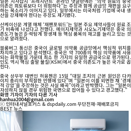
일본 시사잡지 ‘프레지던트’ 온라인 댓글란에는 “의약 원료의 중국
의존은 희토류보다 더 위험하다”는 주장과 함께 공급망 재편을 요구
하는 목소리가 이어지고 있다. 일부에서는 미국처럼 기업에 국내 생
산을 강제해야 한다는 주장도 제기됐다.
산케이신문 계열 매체 ‘재팬포워드’는 일본 주요 제약사들이 원료 조
기 비축에 나섰다고 전했다. 메이지제약과 시오노기제약은 중국 의
존도가 높은 β-락탐계 항생제 등 핵심 품목의 재고를 늘리고 있는 것
으로 알려졌다.
블룸버그 통신은 중국이 글로벌 의약품 공급망에서 핵심적 위치를
차지하고 있다고 분석했다. 중국은 약 700종의 핵심 의약품에 사용
되는 화학물질 가운데 최소 한 가지의 유일한 공급국으로 평가된다.
인도 역시 핵심 출발 물질(KSM)에서 중국 의존도가 높은 국가로 꼽
힌다.
중국 상무부 대변인 허융첸은 15일 “대일 조치의 근본 원인은 다카
이치 총리의 부적절한 언행에 있다”며 “일본이 이를 외면한 채 ‘경제
적 강압’을 주장하는 것은 사실 왜곡”이라고 반박했다. 그는 “일본이
자성하지 않을 경우 위험한 국면으로 접어들 수 있다고 경고했다.”
화영 기자
이 기자의 다른 기사
hanhua2004@gmail.com
ⓒ 인터내셔널포커스 & dspdaily.com 무단전재-재배포금지
BEST
뉴스