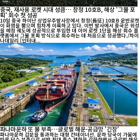
중국, 재사용 로켓 시대 성큼… 창정 10호B, 해상 '그물 포
획' 회수 첫 성공
10일 중국 하이난 상업우주발사장에서 창정(長征) 10호B 운반로켓
이 화염을 뿜으며 힘차게 이륙하고 있다. 이번 발사에서 중국은 위성
을 예정 궤도에 성공적으로 투입한 데 이어 로켓 1단을 해상 회수 플
랫폼에서 그물 포획 방식으로 회수하는 데 처음으로 성공했다./차이
나데일리 [인터내...
파나마운하 또 물 부족…글로벌 해운·공급망 '긴장'
파나마운하 갑문을 통과하는 대형 컨테이너선. 운하 당국이 가뭄에
따른 담수 부족으로 선박 최대 흘수 제한을 강화하면서 글로벌 해운