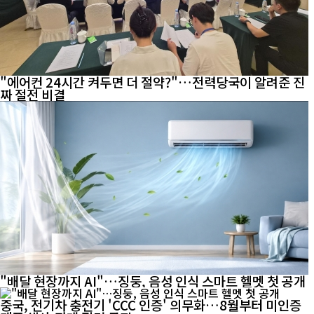
"에어컨 24시간 켜두면 더 절약?"…전력당국이 알려준 진
짜 절전 비결
"배달 현장까지 AI"…징둥, 음성 인식 스마트 헬멧 첫 공개
중국, 전기차 충전기 'CCC 인증' 의무화…8월부터 미인증