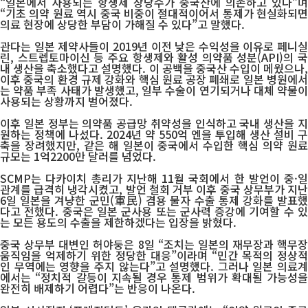
“일본에서 사용되는 항생제 상당수가 중국산에 의존하고 있다”며
“기초 의약 원료 역시 중국 비중이 절대적이어서 통제가 현실화되면
의료 현장에 상당한 부담이 가해질 수 있다”고 말했다.
관다는 일본 제약사들이 2019년 이전 낮은 수익성을 이유로 페니실
린, 스트렙토마이신 등 주요 항생제와 활성 의약품 성분(API)의 국
내 생산을 축소했다고 설명했다. 이 공백을 중국산 수입이 메웠으나,
이후 중국의 환경 규제 강화와 핵심 원료 공장 폐쇄로 일본 병원에서
는 약품 부족 사태가 발생했고, 일부 수술이 연기되거나 대체 약물이
사용되는 상황까지 벌어졌다.
이후 일본 정부는 의약품 공급망 취약성을 인식하고 국내 생산을 지
원하는 정책에 나섰다. 2024년 약 550억 엔을 투입해 생산 설비 구
축을 장려했지만, 같은 해 일본이 중국에서 수입한 핵심 의약 원료
규모는 1억2200만 달러를 넘었다.
SCMP는 다카이치 총리가 지난해 11월 국회에서 한 발언이 중·일
관계를 급격히 냉각시켰고, 발언 철회 거부 이후 중국 상무부가 지난
6일 일본을 겨냥한 군민(軍民) 겸용 물자 수출 통제 강화를 발표했
다고 전했다. 중국은 일본 군사용 또는 군사력 증강에 기여할 수 있
는 모든 용도의 수출을 제한하겠다는 입장을 밝혔다.
중국 상무부 대변인 허야둥은 8일 “조치는 일본의 재무장과 핵무장
움직임을 억제하기 위한 정당한 대응”이라며 “민간 목적의 정상적
인 무역에는 영향을 주지 않는다”고 설명했다. 그러나 일본 의료계
에서는 “정치적 갈등이 지속될 경우 통제 범위가 확대될 가능성을
완전히 배제하기 어렵다”는 반응이 나온다.