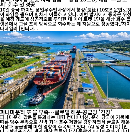
획' 회수 첫 성공
10일 중국 하이난 상업우주발사장에서 창정(長征) 10호B 운반로켓
이 화염을 뿜으며 힘차게 이륙하고 있다. 이번 발사에서 중국은 위성
을 예정 궤도에 성공적으로 투입한 데 이어 로켓 1단을 해상 회수 플
랫폼에서 그물 포획 방식으로 회수하는 데 처음으로 성공했다./차이
나데일리 [인터내...
파나마운하 또 물 부족…글로벌 해운·공급망 '긴장'
파나마운하 갑문을 통과하는 대형 컨테이너선. 운하 당국이 가뭄에
따른 담수 부족으로 선박 최대 흘수 제한을 강화하면서 글로벌 해운
시장과 공급망에 미칠 영향이 주목되고 있다. (AI 생성 이미지) [인
터내셔널포커스] 세계 해상 물류의 핵심 통로인 파나마운하가 다시