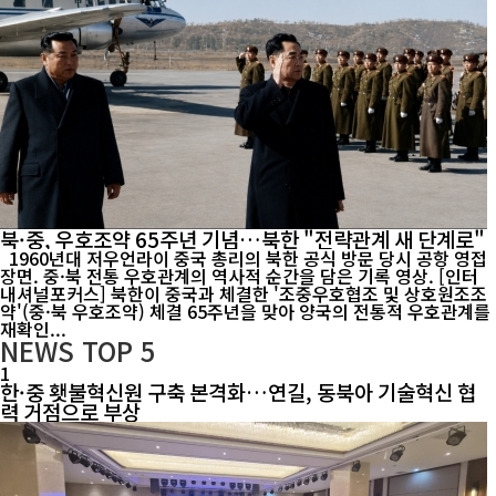
북·중, 우호조약 65주년 기념…북한 "전략관계 새 단계로"
1960년대 저우언라이 중국 총리의 북한 공식 방문 당시 공항 영접
장면. 중·북 전통 우호관계의 역사적 순간을 담은 기록 영상. [인터
내셔널포커스] 북한이 중국과 체결한 '조중우호협조 및 상호원조조
약'(중·북 우호조약) 체결 65주년을 맞아 양국의 전통적 우호관계를
재확인...
NEWS
TOP 5
1
한·중 횃불혁신원 구축 본격화…연길, 동북아 기술혁신 협
력 거점으로 부상