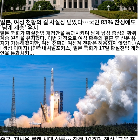
일본, 여성 천황의 길 사실상 닫았다…국민 83% 찬성에도
'남계 계승' 유지
일본 국회가 황실전범 개정안을 통과시키며 남계 남성 중심의 황위
계승 원칙을 유지했다. 이번 개정으로 여성 황족의 결혼 후 신분 유
지가 가능해졌지만, 여성 천황과 여성계 천황은 허용되지 않았다. (A
I 생성 이미지) [인터내셔널포커스] 일본 국회가 17일 황실전범 개정
안을 통과시키...
중국, 재사용 로켓 시대 성큼… 창정 10호B, 해상 '그물 포