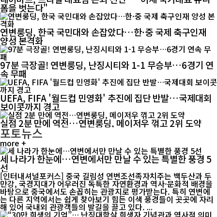
폼을 벗는다"
연변룽딩, 한국 국민대와 손잡았다…한·중 국제 축구인재
양성 본격화
97분 극장골! 연변룽딩, 난징시티와 1-1 무승부…6경기 연
속 무패
UEFA, FIFA '월드컵 민영화' 추진에 집단 반발…국제대회
보이콧까지 경고
실점 2분 만에 역전…연변룽딩, 메이저우 꺾고 2위 도약
포토뉴스
more +
세 나라가 한눈에…연변에서만 만날 수 있는 특별한 풍경 5
선
[인터내셔널포커스] 중국 길림성 연변조선족자치주는 백두산과 두
만강, 국경지대가 어우러진 독특한 자연환경과 역사·문화적 배경을
바탕으로 중국에서도 손꼽히는 관광지로 평가받는다. 특히 연변에
는 다른 지역에서는 쉽게 찾아보기 힘든 이색 풍경들이 곳곳에 자리
해 있어 국내외 관광객들의 발길을 끌고 있다. ...