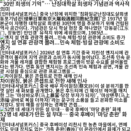
“30만 희생의 기억”… 난징대학살 희생자 기념관과 역사적
의미
[인터네셔널포커스] 중국 난징에 위치한 ‘침화일군난징대도살희생
동포기념관(侵華日軍南京大屠殺遇難同胞紀念館)’은 1937년 일
본군이 자행한 대학살로 희생된 30만여 명을 추모하기 위해 건립된
역사 공간이다. 기념관은 당시 학살 현장 중 하나였던 ‘강동문(江东
门, 장둥먼) 만인갱’ 유적지 위에 세워졌으며, 1985년...
옌지 설 연휴 관광객 몰려...민속 체험·빙설 관광에 소비도
증가
[인터내셔널포커스] 2026년 설 연휴 기간 중국 지린성 옌지시에 관
광객이 몰리며 지역 관광과 소비가 동시에 늘어났다. 조선족 민속 문
화와 겨울 레저를 결합한 체험형 프로그램이 방문 수요를 끌어올렸
다는 평가다. 연휴 동안 옌지시는 조선족 민속 체험과 공연, 겨울 관
광 시설을 중심으로 관광 프로그램을 ...
차이원징, 붉은 콘셉트로 전한 새해 인사
[인터내셔널포커스] 중국 배우 차이원징(蔡文静)이 설 분위기를 한
껏 살린 새 화보를 공개했다. 붉은 후드티에 긴 웨이브 헤어를 매치
한 그는 ‘마상바오푸(马上暴富·당장 부자가 되자)’, ‘마상톈푸(马上
添福·곧바로 복을 더하자)’라는 문구의 소품을 들고 온화한 미소를
지었다. 말의 해를 상징하는 경쾌한 콘셉...
52명 네 세대가 만든 설 무대… 중국 후베이 ‘마당 춘완’ 화
제
[인터내셔널포커스] 중국 후베이성 리촨시 한 농촌 마을에서, 연예
인도 무대 장치도 없는 ‘가족 춘완(春晚)’이 온라인에서 화제가 되고