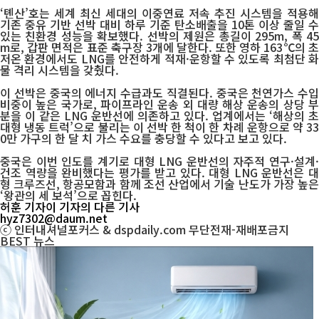
‘톈산’호는 세계 최신 세대의 이중연료 저속 추진 시스템을 적용해
기존 중유 기반 선박 대비 하루 기준 탄소배출을 10톤 이상 줄일 수
있는 친환경 성능을 확보했다. 선박의 제원은 총길이 295m, 폭 45
m로, 갑판 면적은 표준 축구장 3개에 달한다. 또한 영하 163℃의 초
저온 환경에서도 LNG를 안전하게 적재·운항할 수 있도록 최첨단 화
물 격리 시스템을 갖췄다.
이 선박은 중국의 에너지 수급과도 직결된다. 중국은 천연가스 수입
비중이 높은 국가로, 파이프라인 운송 외 대량 해상 운송의 상당 부
분을 이 같은 LNG 운반선에 의존하고 있다. 업계에서는 ‘해상의 초
대형 냉동 트럭’으로 불리는 이 선박 한 척이 한 차례 운항으로 약 33
0만 가구의 한 달 치 가스 수요를 충당할 수 있다고 보고 있다.
중국은 이번 인도를 계기로 대형 LNG 운반선의 자주적 연구·설계·
건조 역량을 완비했다는 평가를 받고 있다. 대형 LNG 운반선은 대
형 크루즈선, 항공모함과 함께 조선 산업에서 기술 난도가 가장 높은
‘왕관의 세 보석’으로 꼽힌다.
허훈 기자
이 기자의 다른 기사
hyz7302@daum.net
ⓒ 인터내셔널포커스 & dspdaily.com 무단전재-재배포금지
BEST
뉴스