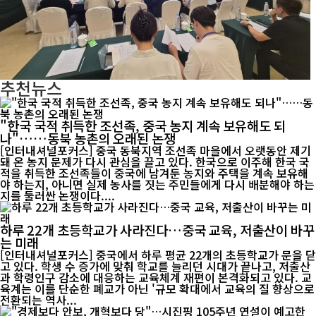
추천뉴스
"한국 국적 취득한 조선족, 중국 농지 계속 보유해도 되
나"……동북 농촌의 오래된 논쟁
[인터내셔널포커스] 중국 동북지역 조선족 마을에서 오랫동안 제기
돼 온 농지 문제가 다시 관심을 끌고 있다. 한국으로 이주해 한국 국
적을 취득한 조선족들이 중국에 남겨둔 농지와 주택을 계속 보유해
야 하는지, 아니면 실제 농사를 짓는 주민들에게 다시 배분해야 하는
지를 둘러싼 논쟁이다....
하루 22개 초등학교가 사라진다…중국 교육, 저출산이 바꾸
는 미래
[인터내셔널포커스] 중국에서 하루 평균 22개의 초등학교가 문을 닫
고 있다. 학생 수 증가에 맞춰 학교를 늘리던 시대가 끝나고, 저출산
과 학령인구 감소에 대응하는 교육체계 재편이 본격화되고 있다. 교
육계는 이를 단순한 폐교가 아닌 '규모 확대에서 교육의 질 향상으로
전환되는 역사...