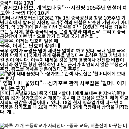
"경제보다 안보, 개혁보다 당"…시진핑 105주년 연설이 예
고한 중국의 다음 10년
[인터내셔널포커스] 2026년 7월 1일 중국공산당 창당 105주년 기
념대회에서 발표된 시진핑 국가주석의 연설은 단순한 기념사가 아니
었다. 약 1만 자에 달하는 이번 연설은 지난 105년의 역사를 되돌아
보는 동시에, 향후 중국의 국정 운영 방향과 대외전략, 그리고 중국
공산당이 어떤 방식으로 장기 집권과 국가 발전을 ...
극우, 이제는 단호히 맞설 때
극우 정치가 국경을 넘어 세력을 넓히려 하고 있다. 국내 일부 극우
성향 단체가 미국에서 공개 활동을 벌였다는 소식은 결코 가볍게 넘
길 일이 아니다. 이들이 내세운 것은 정책 경쟁이나 건전한 비판이
아니라 정부를 향한 원색적인 비난, 근거가 확인되지 않은 부정선거
주장, 종교를 앞세운 선동이었다. 민주주의...
"영화 내내 울었다"…싱가포르 관객 사로잡은 '할머니에게
보내는 편지'
[인터내셔널포커스] 중국 영화 <할머니에게 보내는 편지>(给阿嬷
的情书)가 싱가포르에서 개봉과 동시에 큰 관심을 모으며 해외 화교
사회의 공감을 이끌어내고 있다. 18일 현지 영화업계에 따르면 이
작품은 싱가포르 내 26개 극장 가운데 24개 극장에서 상영을 시작했
다. 개...