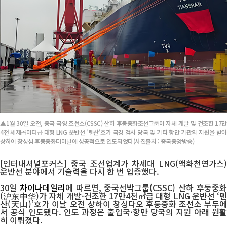
▲1월 30일 오전, 중국 국영 조선소(CSSC) 산하 후둥중화조선그룹이 자체 개발 및 건조한 17만
4천 세제곱미터급 대형 LNG 운반선 '톈산'호가 국경 검사 당국 및 기타 항만 기관의 지원을 받아
상하이 창싱섬 후둥중화터미널에 성공적으로 인도되었다(사진출처 : 중국중앙방송)
[인터내셔널포커스] 중국 조선업계가 차세대 LNG(액화천연가스)
운반선 분야에서 기술력을 다시 한 번 입증했다.
30일
차이나데일리
에 따르면, 중국선박그룹(CSSC) 산하 후둥중
(沪东中华)가 자체 개발·건조한 17만4천㎥급 대형 LNG 운반선 ‘톈
산(天山)’호가 이날 오전 상하이 창싱다오 후둥중화 조선소 부두에
서 공식 인도됐다. 인도 과정은 출입국·항만 당국의 지원 아래 원활
히 이뤄졌다.