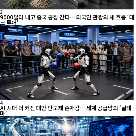
3
9000달러 내고 중국 공장 간다…외국인 관광의 새 흐름 ‘테
크 투어’
4
AI 시대 더 커진 대만 반도체 존재감…세계 공급망의 ‘딜레
마’