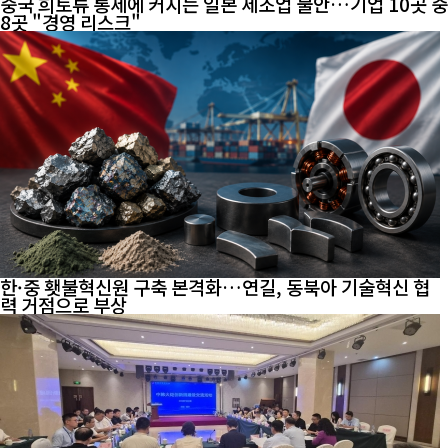
중국 희토류 통제에 커지는 일본 제조업 불안…기업 10곳 중
8곳 "경영 리스크"
한·중 횃불혁신원 구축 본격화…연길, 동북아 기술혁신 협
력 거점으로 부상