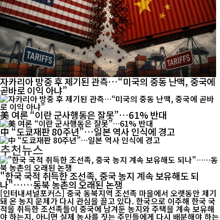
자카리아 방중 후 제기된 관측…“미국의 중동 난맥, 중국에
곧바로 이익 아냐”
美 여론 “이란 군사행동은 잘못”…61% 반대
中 “도쿄재판 80주년”…일본 역사 인식에 경고
추천뉴스
"한국 국적 취득한 조선족, 중국 농지 계속 보유해도 되
나"……동북 농촌의 오래된 논쟁
[인터내셔널포커스] 중국 동북지역 조선족 마을에서 오랫동안 제기
돼 온 농지 문제가 다시 관심을 끌고 있다. 한국으로 이주해 한국 국
적을 취득한 조선족들이 중국에 남겨둔 농지와 주택을 계속 보유해
야 하는지, 아니면 실제 농사를 짓는 주민들에게 다시 배분해야 하는