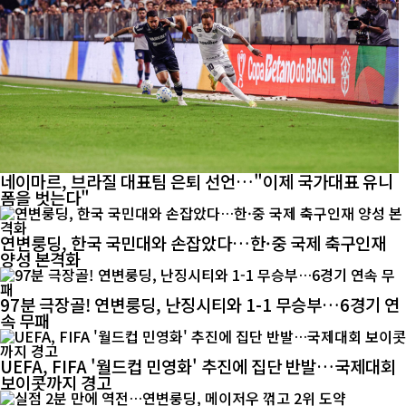
네이마르, 브라질 대표팀 은퇴 선언…"이제 국가대표 유니
폼을 벗는다"
연변룽딩, 한국 국민대와 손잡았다…한·중 국제 축구인재
양성 본격화
97분 극장골! 연변룽딩, 난징시티와 1-1 무승부…6경기 연
속 무패
UEFA, FIFA '월드컵 민영화' 추진에 집단 반발…국제대회
보이콧까지 경고