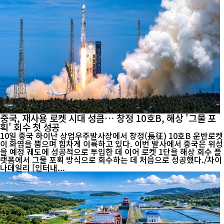
중국, 재사용 로켓 시대 성큼… 창정 10호B, 해상 '그물 포
획' 회수 첫 성공
10일 중국 하이난 상업우주발사장에서 창정(長征) 10호B 운반로켓
이 화염을 뿜으며 힘차게 이륙하고 있다. 이번 발사에서 중국은 위성
을 예정 궤도에 성공적으로 투입한 데 이어 로켓 1단을 해상 회수 플
랫폼에서 그물 포획 방식으로 회수하는 데 처음으로 성공했다./차이
나데일리 [인터내...