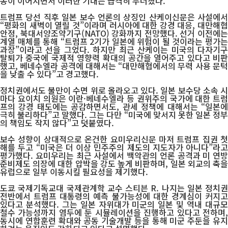
동이 이어지면서 이러한 기대는 급격히 무너졌다.
트럼프 당선 직후 일본 보수 언론의 상징인 산케이신문은 사설에서
“평화의 새벽이 열릴 것”이라며 러시아에 대한 강경 대응, 대만해협
안정, 북대서양조약기구(NATO) 강화까지 전망했다. 선거 이전에는
계열 매체를 통해 “트럼프 2기가 일본에 위험이 될 것이라는 평가는
과장”이라고 선을 그었다. 하지만 최근 산케이는 미국의 다자기구
탈퇴가 중국에 국제적 영향력 확대의 공간을 열어주고 있다고 비판
했고, 베네수엘라 공격에 대해서는 “대만해협에서의 무력 사용 문턱
을 낮출 수 있다”고 경고했다.
정치권에서도 불만이 수면 위로 올라오고 있다. 일본 보수당 소속 시
마다 요이치 의원은 이란·베네수엘라 등 권위주의 국가에 대한 트럼
프의 강경 태도에는 공감하면서도, 관세 정책에 대해서는 “일본에
극히 불리하다”고 말했다. 그는 다만 “미국에 맞서지 못한 일본 정부
의 책임도 작지 않다”고 덧붙였다.
보수 성향이 상대적으로 온건한 요미우리신문 마저 트럼프 집권 첫
해를 두고 “미국은 더 이상 민주주의 제도의 지도자가 아니다”라고
평가했다. 요미우리는 최근 사설에서 백악관의 언론 공격과 미 연방
준비제도 의장에 대한 압박을 강도 높게 비판하며, 일본 외교의 축을
유럽으로 일부 이동시킬 필요성을 제기했다.
도쿄 국제기독교대 국제관계학 교수 스티븐 R. 나지는 일본 정치권
전반에서 트럼프 대통령의 예측 불가능성에 대한 경계심이 커지고
있다고 분석했다. 그는 일본 자위대가 미군의 일본 및 역내 대규모
철수 가능성까지 염두에 둔 시뮬레이션을 진행하고 있다고 전하며,
동시에 연합훈련 확대와 공동 기술개발 등을 통해 미군 주둔을 유지