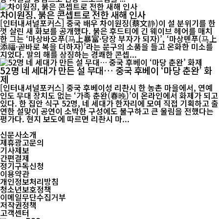
차이원징, 붉은 콘셉트로 전한 새해 인사
[인터내셔널포커스] 중국 배우 차이원징(蔡文静)이 설 분위기를 한
껏 살린 새 화보를 공개했다. 붉은 후드티에 긴 웨이브 헤어를 매치
한 그는 ‘마상바오푸(马上暴富·당장 부자가 되자)’, ‘마상톈푸(马上
添福·곧바로 복을 더하자)’라는 문구의 소품을 들고 온화한 미소를
지었다. 말의 해를 상징하는 경쾌한 콘셉...
52명 네 세대가 만든 설 무대… 중국 후베이 ‘마당 춘완’ 화
제
[인터내셔널포커스] 중국 후베이성 리촨시 한 농촌 마을에서, 연예
인도 무대 장치도 없는 ‘가족 춘완(春晚)’이 온라인에서 화제가 되고
있다. 한 집안 식구 52명, 네 세대가 한자리에 모여 직접 기획하고 출
연한 설맞이 공연이 소박한 구성에도 불구하고 큰 울림을 전했다는
평가다. 현지 보도에 따르면 리촨시 마...
신문사소개
제휴광고문의
기사제보
간편결제
정기구독신청
이용약관
개인정보처리방침
청소년보호정책
이메일무단수집거부
저작권정책
고객센터