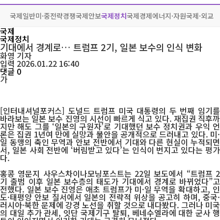
국제일반
미·중전략경쟁
국제안보
국제정치
국제경제
에너지·자원
국제·외교
국제
국제정치
기대에서 경계로… 트럼프 2기, 일본 보수의 인식 변화
화영
기자
입력 2026.01.22 16:40
댓글 0
가
[인터내셔널포커스] 도널드 트럼프 미국 대통령의 두 번째 임기를
바라보는 일본 보수 진영의 시선이 빠르게 식고 있다. 재집권 직후까
지만 해도 그를 ‘일본의 구원자’로 기대했던 보수 정치권과 우익 언
론은 집권 1년여 만에 실망과 불안을 공개적으로 드러내고 있다. 미·
일 동맹의 축인 무역과 안보 전반에서 기대와 다른 현실이 누적되면
서, 일본 사회 전반에 ‘버림받고 있다’는 인식이 번지고 있다는 평가
다.
홍콩 영문지 사우스차이나모닝포스트는 22일 보도에서 “트럼프 2
기 출범 이후 일본 보수층의 태도가 기대에서 경계로 바뀌었다”고
전했다. 일본 보수 진영은 애초 트럼프가 미·일 무역을 확대하고, 인
도·태평양 안보 질서에서 일본의 전략적 위상을 공고히 하며, 중국·
러시아·북한 문제에 강경 노선을 취할 것으로 내다봤다. 그러나 미국
의 대일 추가 관세, 잇단 국제기구 탈퇴, 베네수엘라에 대한 군사 행