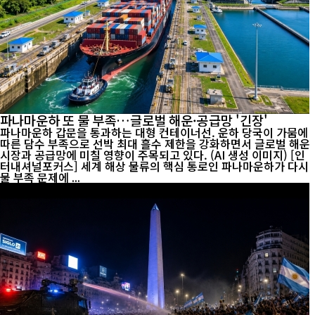
파나마운하 또 물 부족…글로벌 해운·공급망 '긴장'
파나마운하 갑문을 통과하는 대형 컨테이너선. 운하 당국이 가뭄에
따른 담수 부족으로 선박 최대 흘수 제한을 강화하면서 글로벌 해운
시장과 공급망에 미칠 영향이 주목되고 있다. (AI 생성 이미지) [인
터내셔널포커스] 세계 해상 물류의 핵심 통로인 파나마운하가 다시
물 부족 문제에 ...