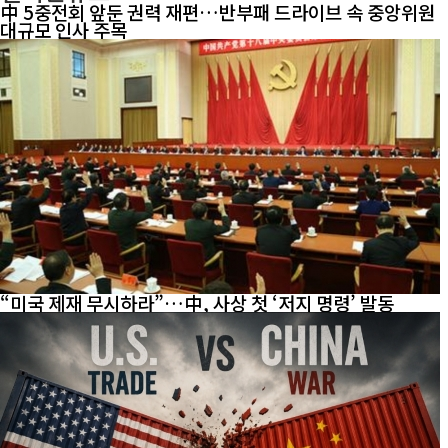
中 5중전회 앞둔 권력 재편…반부패 드라이브 속 중앙위원
대규모 인사 주목
“미국 제재 무시하라”…中, 사상 첫 ‘저지 명령’ 발동