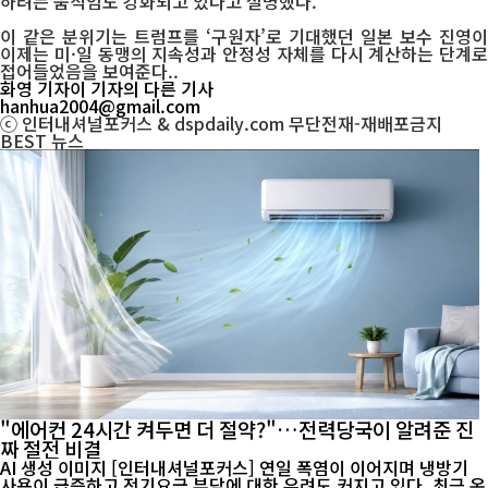
하려는 움직임도 강화되고 있다고 설명했다.
이 같은 분위기는 트럼프를 ‘구원자’로 기대했던 일본 보수 진영이
이제는 미·일 동맹의 지속성과 안정성 자체를 다시 계산하는 단계로
접어들었음을 보여준다..
화영 기자
이 기자의 다른 기사
hanhua2004@gmail.com
ⓒ 인터내셔널포커스 & dspdaily.com 무단전재-재배포금지
BEST
뉴스
"에어컨 24시간 켜두면 더 절약?"…전력당국이 알려준 진
짜 절전 비결
AI 생성 이미지 [인터내셔널포커스] 연일 폭염이 이어지며 냉방기
사용이 급증하고 전기요금 부담에 대한 우려도 커지고 있다. 최근 온