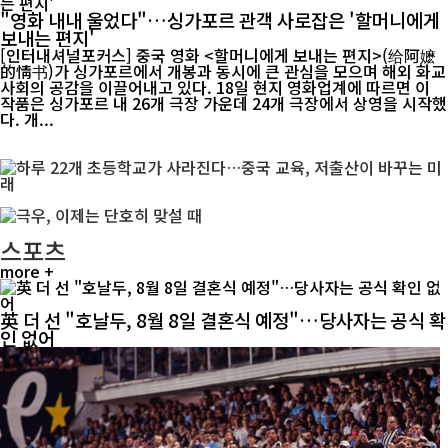
"영화 내내 울었다"…싱가포르 관객 사로잡은 '할머니에게
보내는 편지'
[인터내셔널포커스] 중국 영화 <할머니에게 보내는 편지>(给阿嬷
的情书)가 싱가포르에서 개봉과 동시에 큰 관심을 모으며 해외 화교
사회의 공감을 이끌어내고 있다. 18일 현지 영화업계에 따르면 이
작품은 싱가포르 내 26개 극장 가운데 24개 극장에서 상영을 시작했
다. 개...
스포츠
more +
英 더 선 "호날두, 8월 8일 결혼식 예정"…당사자는 공식 확
인 없어