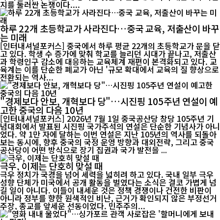
지를 둘러싼 논쟁이다....
하루 22개 초등학교가 사라진다…중국 교육, 저출산이 바꾸
는 미래
[인터내셔널포커스] 중국에서 하루 평균 22개의 초등학교가 문을 닫
고 있다. 학생 수 증가에 맞춰 학교를 늘리던 시대가 끝나고, 저출산
과 학령인구 감소에 대응하는 교육체계 재편이 본격화되고 있다. 교
육계는 이를 단순한 폐교가 아닌 '규모 확대에서 교육의 질 향상으로
전환되는 역사...
"경제보다 안보, 개혁보다 당"…시진핑 105주년 연설이 예
고한 중국의 다음 10년
[인터내셔널포커스] 2026년 7월 1일 중국공산당 창당 105주년 기
념대회에서 발표된 시진핑 국가주석의 연설은 단순한 기념사가 아니
었다. 약 1만 자에 달하는 이번 연설은 지난 105년의 역사를 되돌아
보는 동시에, 향후 중국의 국정 운영 방향과 대외전략, 그리고 중국
공산당이 어떤 방식으로 장기 집권과 국가 발전을 ...
극우, 이제는 단호히 맞설 때
극우 정치가 국경을 넘어 세력을 넓히려 하고 있다. 국내 일부 극우
성향 단체가 미국에서 공개 활동을 벌였다는 소식은 결코 가볍게 넘
길 일이 아니다. 이들이 내세운 것은 정책 경쟁이나 건전한 비판이
아니라 정부를 향한 원색적인 비난, 근거가 확인되지 않은 부정선거
주장, 종교를 앞세운 선동이었다. 민주주의...