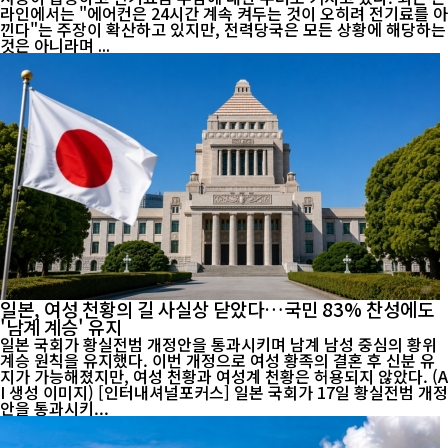
라인에서는 "에어컨은 24시간 계속 켜두는 것이 오히려 전기료를 아
낀다"는 주장이 확산하고 있지만, 전력당국은 모든 상황에 해당하는
것은 아니라며 ...
일본, 여성 천황의 길 사실상 닫았다…국민 83% 찬성에도
'남계 계승' 유지
일본 국회가 황실전범 개정안을 통과시키며 남계 남성 중심의 황위
계승 원칙을 유지했다. 이번 개정으로 여성 황족의 결혼 후 신분 유
지가 가능해졌지만, 여성 천황과 여성계 천황은 허용되지 않았다. (A
I 생성 이미지) [인터내셔널포커스] 일본 국회가 17일 황실전범 개정
안을 통과시키...