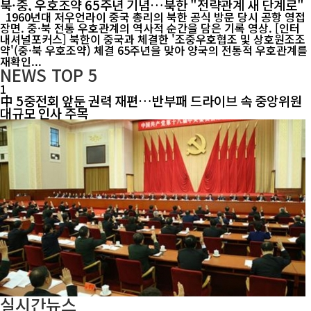
북·중, 우호조약 65주년 기념…북한 "전략관계 새 단계로"
1960년대 저우언라이 중국 총리의 북한 공식 방문 당시 공항 영접
장면. 중·북 전통 우호관계의 역사적 순간을 담은 기록 영상. [인터
내셔널포커스] 북한이 중국과 체결한 '조중우호협조 및 상호원조조
약'(중·북 우호조약) 체결 65주년을 맞아 양국의 전통적 우호관계를
재확인...
NEWS
TOP 5
1
中 5중전회 앞둔 권력 재편…반부패 드라이브 속 중앙위원
대규모 인사 주목
실시간뉴스