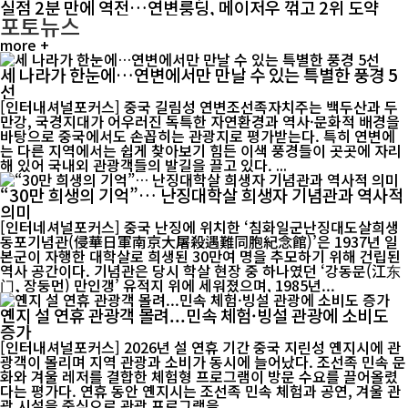
실점 2분 만에 역전…연변룽딩, 메이저우 꺾고 2위 도약
포토뉴스
more +
세 나라가 한눈에…연변에서만 만날 수 있는 특별한 풍경 5
선
[인터내셔널포커스] 중국 길림성 연변조선족자치주는 백두산과 두
만강, 국경지대가 어우러진 독특한 자연환경과 역사·문화적 배경을
바탕으로 중국에서도 손꼽히는 관광지로 평가받는다. 특히 연변에
는 다른 지역에서는 쉽게 찾아보기 힘든 이색 풍경들이 곳곳에 자리
해 있어 국내외 관광객들의 발길을 끌고 있다. ...
“30만 희생의 기억”… 난징대학살 희생자 기념관과 역사적
의미
[인터네셔널포커스] 중국 난징에 위치한 ‘침화일군난징대도살희생
동포기념관(侵華日軍南京大屠殺遇難同胞紀念館)’은 1937년 일
본군이 자행한 대학살로 희생된 30만여 명을 추모하기 위해 건립된
역사 공간이다. 기념관은 당시 학살 현장 중 하나였던 ‘강동문(江东
门, 장둥먼) 만인갱’ 유적지 위에 세워졌으며, 1985년...
옌지 설 연휴 관광객 몰려...민속 체험·빙설 관광에 소비도
증가
[인터내셔널포커스] 2026년 설 연휴 기간 중국 지린성 옌지시에 관
광객이 몰리며 지역 관광과 소비가 동시에 늘어났다. 조선족 민속 문
화와 겨울 레저를 결합한 체험형 프로그램이 방문 수요를 끌어올렸
다는 평가다. 연휴 동안 옌지시는 조선족 민속 체험과 공연, 겨울 관
광 시설을 중심으로 관광 프로그램을 ...