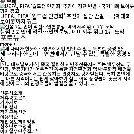
속 무패
UEFA, FIFA '월드컵 민영화' 추진에 집단 반발…국제대회
보이콧까지 경고
실점 2분 만에 역전…연변룽딩, 메이저우 꺾고 2위 도약
포토뉴스
more +
세 나라가 한눈에…연변에서만 만날 수 있는 특별한 풍경 5
선
[인터내셔널포커스] 중국 길림성 연변조선족자치주는 백두산과 두
만강, 국경지대가 어우러진 독특한 자연환경과 역사·문화적 배경을
바탕으로 중국에서도 손꼽히는 관광지로 평가받는다. 특히 연변에
는 다른 지역에서는 쉽게 찾아보기 힘든 이색 풍경들이 곳곳에 자리
해 있어 국내외 관광객들의 발길을 끌고 있다. ...
신문사소개
제휴광고문의
기사제보
간편결제
정기구독신청
이용약관
개인정보처리방침
청소년보호정책
이메일무단수집거부