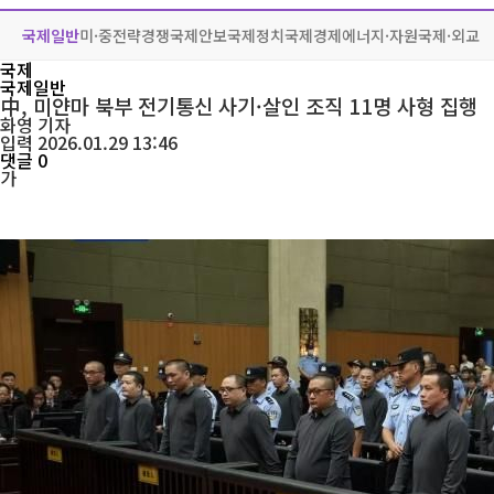
국제일반
미·중전략경쟁
국제안보
국제정치
국제경제
에너지·자원
국제·외교
국제
국제일반
中, 미얀마 북부 전기통신 사기·살인 조직 11명 사형 집행
화영
기자
입력 2026.01.29 13:46
댓글 0
가