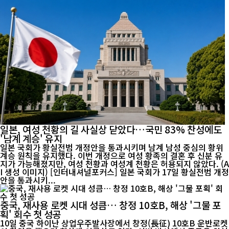
일본, 여성 천황의 길 사실상 닫았다…국민 83% 찬성에도
'남계 계승' 유지
일본 국회가 황실전범 개정안을 통과시키며 남계 남성 중심의 황위
계승 원칙을 유지했다. 이번 개정으로 여성 황족의 결혼 후 신분 유
지가 가능해졌지만, 여성 천황과 여성계 천황은 허용되지 않았다. (A
I 생성 이미지) [인터내셔널포커스] 일본 국회가 17일 황실전범 개정
안을 통과시키...
중국, 재사용 로켓 시대 성큼… 창정 10호B, 해상 '그물 포
획' 회수 첫 성공
10일 중국 하이난 상업우주발사장에서 창정(長征) 10호B 운반로켓