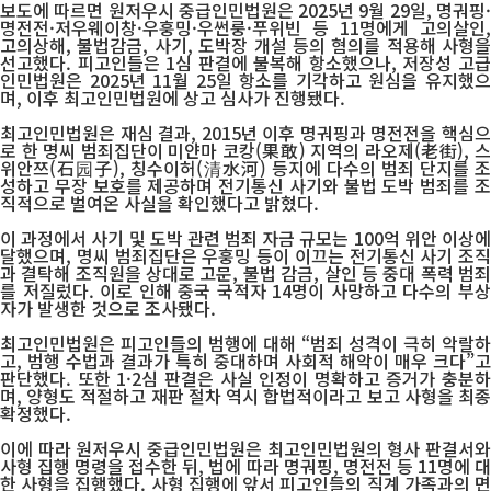
보도에 따르면 원저우시 중급인민법원은 2025년 9월 29일, 명궈핑·
명전전·저우웨이창·우훙밍·우썬룽·푸위빈 등 11명에게 고의살인,
고의상해, 불법감금, 사기, 도박장 개설 등의 혐의를 적용해 사형을
선고했다. 피고인들은 1심 판결에 불복해 항소했으나, 저장성 고급
인민법원은 2025년 11월 25일 항소를 기각하고 원심을 유지했으
며, 이후 최고인민법원에 상고 심사가 진행됐다.
최고인민법원은 재심 결과, 2015년 이후 명궈핑과 명전전을 핵심으
로 한 명씨 범죄집단이 미얀마 코캉(果敢) 지역의 라오제(老街), 스
위안쯔(石园子), 칭수이허(清水河) 등지에 다수의 범죄 단지를 조
성하고 무장 보호를 제공하며 전기통신 사기와 불법 도박 범죄를 조
직적으로 벌여온 사실을 확인했다고 밝혔다.
이 과정에서 사기 및 도박 관련 범죄 자금 규모는 100억 위안 이상에
달했으며, 명씨 범죄집단은 우훙밍 등이 이끄는 전기통신 사기 조직
과 결탁해 조직원을 상대로 고문, 불법 감금, 살인 등 중대 폭력 범죄
를 저질렀다. 이로 인해 중국 국적자 14명이 사망하고 다수의 부상
자가 발생한 것으로 조사됐다.
최고인민법원은 피고인들의 범행에 대해 “범죄 성격이 극히 악랄하
고, 범행 수법과 결과가 특히 중대하며 사회적 해악이 매우 크다”고
판단했다. 또한 1·2심 판결은 사실 인정이 명확하고 증거가 충분하
며, 양형도 적절하고 재판 절차 역시 합법적이라고 보고 사형을 최종
확정했다.
이에 따라 원저우시 중급인민법원은 최고인민법원의 형사 판결서와
사형 집행 명령을 접수한 뒤, 법에 따라 명궈핑, 명전전 등 11명에 대
한 사형을 집행했다. 사형 집행에 앞서 피고인들의 직계 가족과의 면