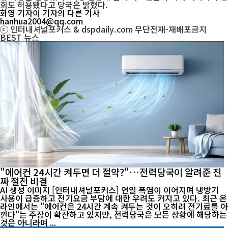
회도 허용됐다고 당국은 밝혔다.
화영 기자
이 기자의 다른 기사
hanhua2004@qq.com
ⓒ 인터내셔널포커스 & dspdaily.com 무단전재-재배포금지
BEST
뉴스
"에어컨 24시간 켜두면 더 절약?"…전력당국이 알려준 진
짜 절전 비결
AI 생성 이미지 [인터내셔널포커스] 연일 폭염이 이어지며 냉방기
사용이 급증하고 전기요금 부담에 대한 우려도 커지고 있다. 최근 온
라인에서는 "에어컨은 24시간 계속 켜두는 것이 오히려 전기료를 아
낀다"는 주장이 확산하고 있지만, 전력당국은 모든 상황에 해당하는
것은 아니라며 ...