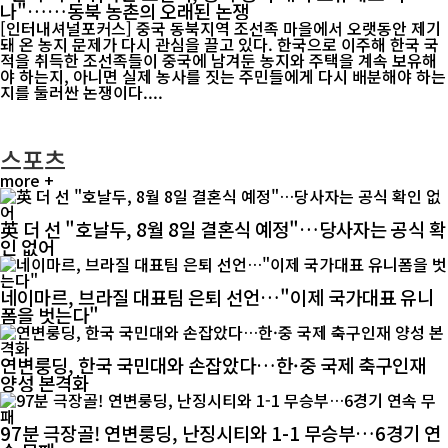
나"……동북 농촌의 오래된 논쟁
[인터내셔널포커스] 중국 동북지역 조선족 마을에서 오랫동안 제기
돼 온 농지 문제가 다시 관심을 끌고 있다. 한국으로 이주해 한국 국
적을 취득한 조선족들이 중국에 남겨둔 농지와 주택을 계속 보유해
야 하는지, 아니면 실제 농사를 짓는 주민들에게 다시 배분해야 하는
지를 둘러싼 논쟁이다....
스포츠
more +
英 더 선 "호날두, 8월 8일 결혼식 예정"…당사자는 공식 확
인 없어
네이마르, 브라질 대표팀 은퇴 선언…"이제 국가대표 유니
폼을 벗는다"
연변룽딩, 한국 국민대와 손잡았다…한·중 국제 축구인재
양성 본격화
97분 극장골! 연변룽딩, 난징시티와 1-1 무승부…6경기 연