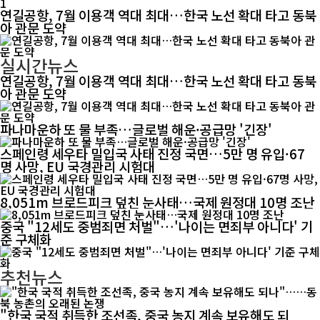
1
연길공항, 7월 이용객 역대 최대…한국 노선 확대 타고 동북
아 관문 도약
실시간뉴스
연길공항, 7월 이용객 역대 최대…한국 노선 확대 타고 동북
아 관문 도약
파나마운하 또 물 부족…글로벌 해운·공급망 '긴장'
스페인령 세우타 밀입국 사태 진정 국면…5만 명 유입·67
명 사망, EU 국경관리 시험대
8,051m 브로드피크 덮친 눈사태…국제 원정대 10명 조난
중국 "12세도 중범죄면 처벌"…'나이는 면죄부 아니다' 기
준 구체화
추천뉴스
"한국 국적 취득한 조선족, 중국 농지 계속 보유해도 되