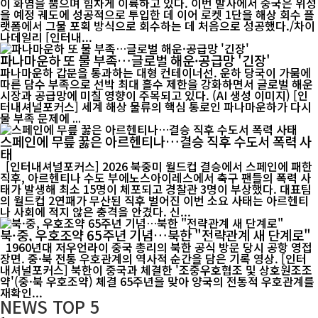
이 화염을 뿜으며 힘차게 이륙하고 있다. 이번 발사에서 중국은 위성
을 예정 궤도에 성공적으로 투입한 데 이어 로켓 1단을 해상 회수 플
랫폼에서 그물 포획 방식으로 회수하는 데 처음으로 성공했다./차이
나데일리 [인터내...
파나마운하 또 물 부족…글로벌 해운·공급망 '긴장'
파나마운하 갑문을 통과하는 대형 컨테이너선. 운하 당국이 가뭄에
따른 담수 부족으로 선박 최대 흘수 제한을 강화하면서 글로벌 해운
시장과 공급망에 미칠 영향이 주목되고 있다. (AI 생성 이미지) [인
터내셔널포커스] 세계 해상 물류의 핵심 통로인 파나마운하가 다시
물 부족 문제에 ...
스페인에 무릎 꿇은 아르헨티나…결승 직후 수도서 폭력 사
태
[인터내셔널포커스] 2026 북중미 월드컵 결승에서 스페인에 패한
직후, 아르헨티나 수도 부에노스아이레스에서 축구 팬들의 폭력 사
태가 발생해 최소 15명이 체포되고 경찰관 3명이 부상했다. 대표팀
의 월드컵 2연패가 무산된 직후 벌어진 이번 소요 사태는 아르헨티
나 사회에 적지 않은 충격을 안겼다. 신...
북·중, 우호조약 65주년 기념…북한 "전략관계 새 단계로"
1960년대 저우언라이 중국 총리의 북한 공식 방문 당시 공항 영접
장면. 중·북 전통 우호관계의 역사적 순간을 담은 기록 영상. [인터
내셔널포커스] 북한이 중국과 체결한 '조중우호협조 및 상호원조조
약'(중·북 우호조약) 체결 65주년을 맞아 양국의 전통적 우호관계를
재확인...
NEWS
TOP 5